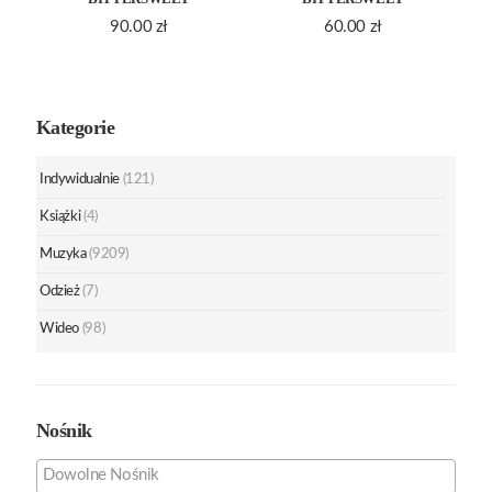
90.00
zł
60.00
zł
Kategorie
Indywidualnie
(121)
Książki
(4)
Muzyka
(9209)
Odzież
(7)
Wideo
(98)
Nośnik