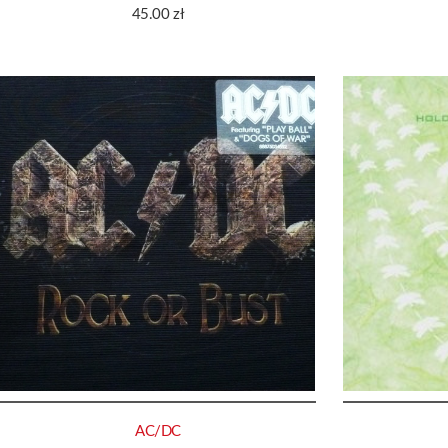
45.00
zł
AC/DC