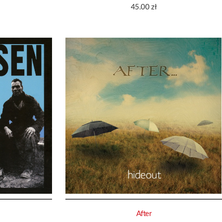
45.00
zł
After