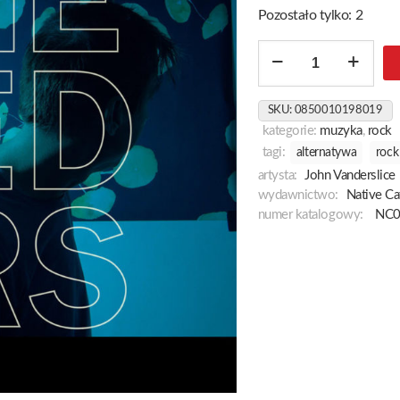
Pozostało tylko: 2
ilość
The
Cedars
SKU:
0850010198019
kategorie:
muzyka
,
rock
tagi:
alternatywa
rock
artysta:
John Vanderslice
wydawnictwo:
Native Ca
numer katalogowy:
NC0