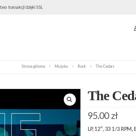
wo transakcji dzięki SSL
Strona główna
Muzyka
Rock
The Cedars
The Ced
95.00
zł
LP, 12″, 33 1/3 RPM, B