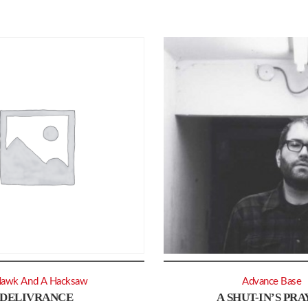
Hawk And A Hacksaw
Advance Base
DELIVRANCE
A SHUT-IN’S PR