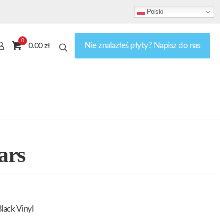
Polski
0
Nie znalazłeś płyty? Napisz do nas
0.00 zł
ars
lack Vinyl