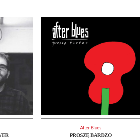
After Blues
AYER
PROSZĘ BARDZO