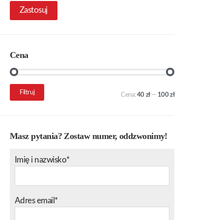
Zastosuj
Cena
Cena
Cena
Filtruj
Cena:
40 zł
—
100 zł
min.
maks.
Masz pytania? Zostaw numer, oddzwonimy!
Imię i nazwisko*
Adres email*