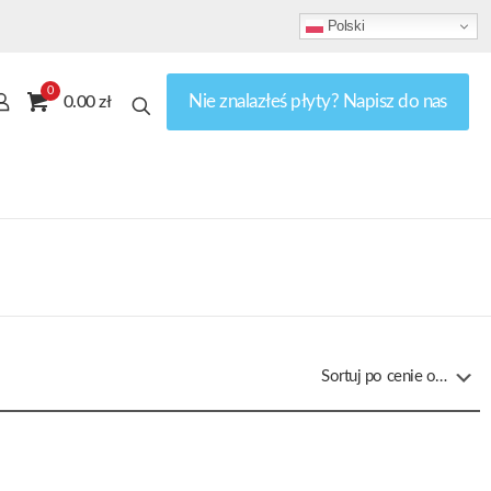
Polski
0
Nie znalazłeś płyty? Napisz do nas
0.00 zł