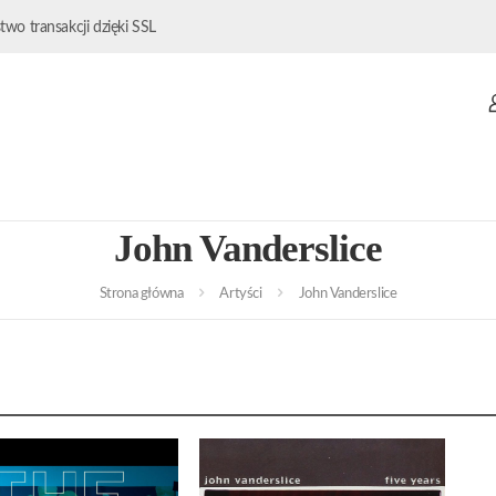
wo transakcji dzięki SSL
John Vanderslice
Strona główna
Artyści
John Vanderslice