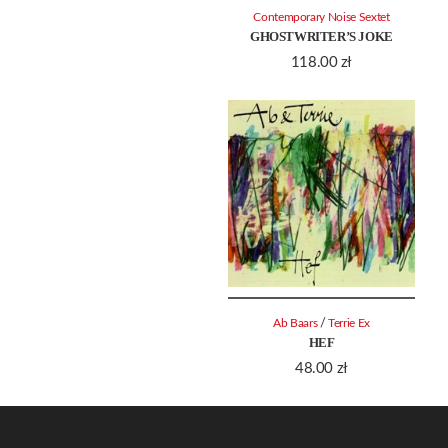
Contemporary Noise Sextet
GHOSTWRITER’S JOKE
118.00
zł
/
Ab Baars
Terrie Ex
HEF
48.00
zł