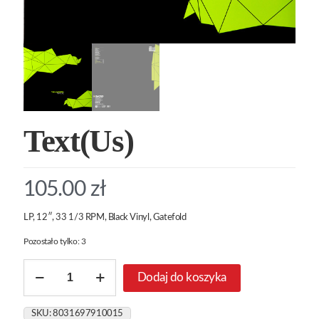
Text(Us)
105.00
zł
LP, 12″, 33 1/3 RPM, Black Vinyl, Gatefold
Pozostało tylko: 3
ilość
Dodaj do koszyka
Text(Us)
SKU:
8031697910015