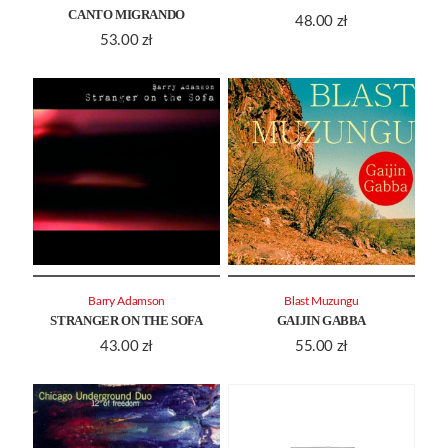
CANTO MIGRANDO
48.00
zł
53.00
zł
Barry Adamson
Blast Muzungu
STRANGER ON THE SOFA
GAIJIN GABBA
43.00
zł
55.00
zł