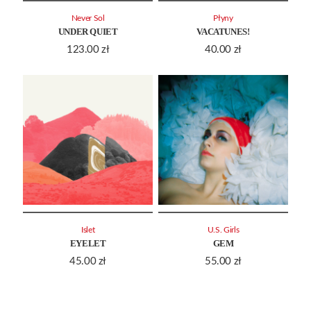
Never Sol
Płyny
UNDER QUIET
VACATUNES!
123.00
zł
40.00
zł
Islet
U.S. Girls
EYELET
GEM
45.00
zł
55.00
zł