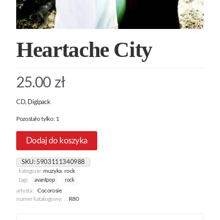
Heartache City
25.00
zł
CD, Digipack
Pozostało tylko: 1
Dodaj do koszyka
SKU:
5903111340988
kategorie:
muzyka
,
rock
tagi:
avantpop
rock
artysta:
Cocorosie
numer katalogowy:
R80