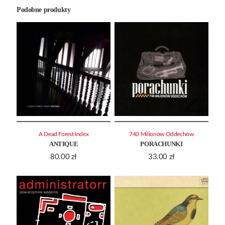
Podobne produkty
A Dead Forest Index
740 Milionów Oddechów
ANTIQUE
PORACHUNKI
80.00
zł
33.00
zł