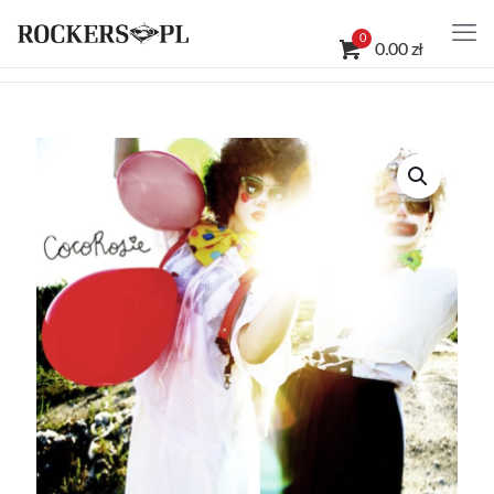
0
0.00 zł