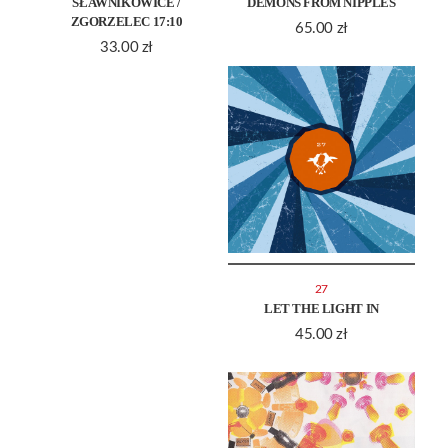
SŁAWNIKOWICE /
DEMONS FROM NIPPLES
ZGORZELEC 17:10
65.00
zł
33.00
zł
27
LET THE LIGHT IN
45.00
zł