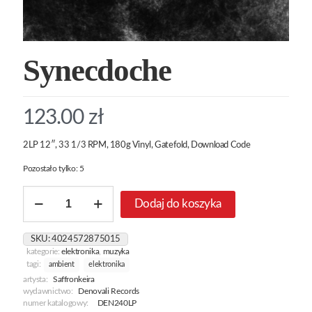
Synecdoche
123.00
zł
2LP 12″, 33 1/3 RPM, 180g Vinyl, Gatefold, Download Code
Pozostało tylko: 5
ilość
Dodaj do koszyka
Synecdoche
SKU:
4024572875015
kategorie:
elektronika
,
muzyka
tagi:
ambient
elektronika
artysta:
Saffronkeira
wydawnictwo:
Denovali Records
numer katalogowy:
DEN240LP