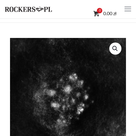
0
0.00 zł