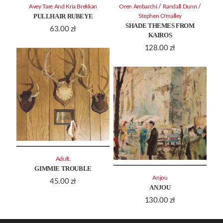
/
/
Avey Tare And Kria Brekkan
Oren Ambarchi
Randall Dunn
PULLHAIR RUBEYE
Stephen O'malley
SHADE THEMES FROM
63.00
zł
KAIROS
128.00
zł
Adult.
GIMMIE TROUBLE
Anjou
45.00
zł
ANJOU
130.00
zł