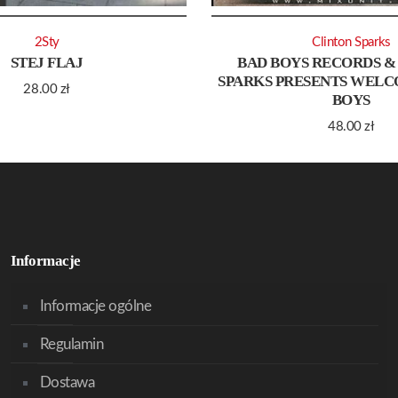
2Sty
Clinton Sparks
STEJ FLAJ
BAD BOYS RECORDS &
SPARKS PRESENTS WELC
28.00
zł
BOYS
48.00
zł
Informacje
Informacje ogólne
Regulamin
Dostawa