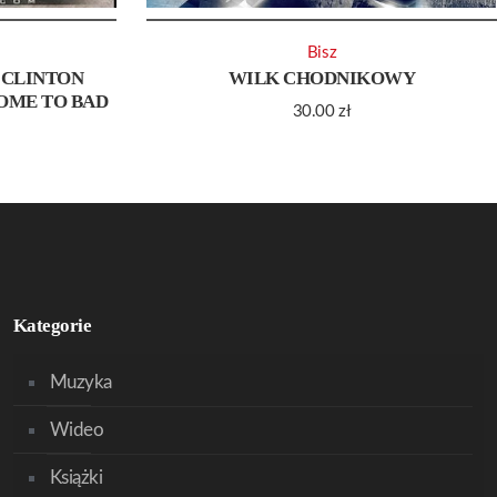
Bisz
 CLINTON
WILK CHODNIKOWY
OME TO BAD
30.00
zł
Kategorie
Muzyka
Wideo
Książki