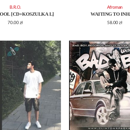
B.R.O.
Afroman
OOL [CD+KOSZULKA L]
WAITING TO IN
70.00
zł
58.00
zł