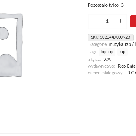
Pozostało tylko: 3
ilość
Street
Hop
SKU:
5021449009923
kategorie:
muzyka
,
rap /
tagi:
hiphop
rap
artysta:
V/A
wydawnictwo:
Rico Ente
numer katalogowy:
RIC