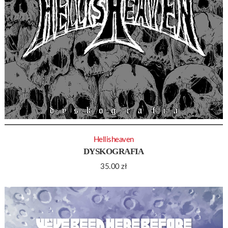
Hellisheaven
DYSKOGRAFIA
35.00
zł