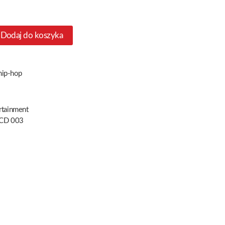
Dodaj do koszyka
 hip-hop
rtainment
 CD 003