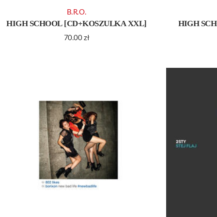
B.R.O.
HIGH SCHOOL [CD+KOSZULKA XXL]
HIGH SCH
70.00
zł