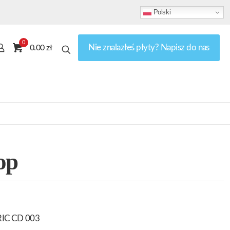
Polski
0
Nie znalazłeś płyty? Napisz do nas
0.00 zł
op
RIC CD 003