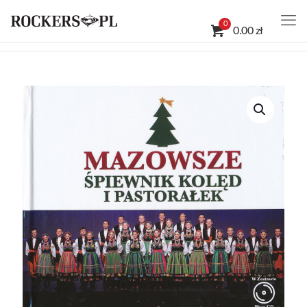
0
0.00 zł