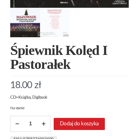
Śpiewnik Kolęd I
Pastorałek
18.00
zł
CD+Książka, Digibook
Na stanie
ilość
Dodaj do koszyka
Śpiewnik
Kolęd
I