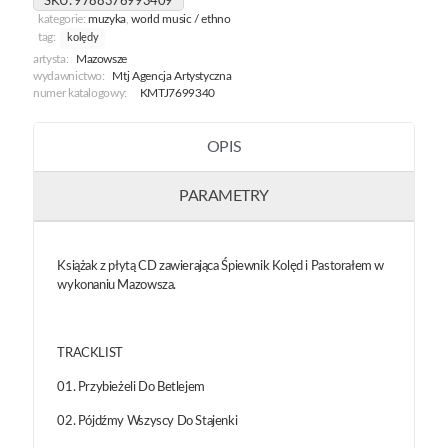
SKU:
9788376993409
Pastorałek
kategorie:
muzyka
,
world music / ethno
tag:
kolędy
artysta:
Mazowsze
wydawnictwo:
Mtj Agencja Artystyczna
numer katalogowy:
KMTJ7699340
OPIS
PARAMETRY
Książak z płytą CD zawierająca Śpiewnik Kolęd i Pastorałem w
wykonaniu Mazowsza.
TRACKLIST
01. Przybieżeli Do Betlejem
02. Pójdźmy Wszyscy Do Stajenki