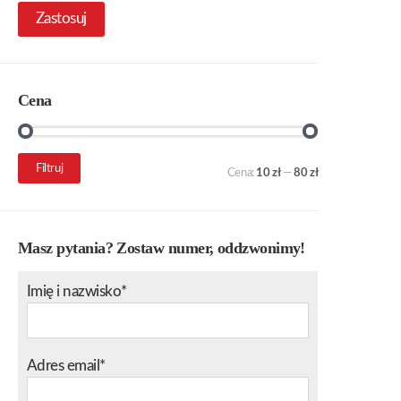
Zastosuj
Cena
Cena
Cena
Filtruj
Cena:
10 zł
—
80 zł
min.
maks.
Masz pytania? Zostaw numer, oddzwonimy!
Imię i nazwisko*
Adres email*