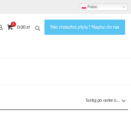
Polski
0
Nie znalazłeś płyty? Napisz do nas
0.00 zł