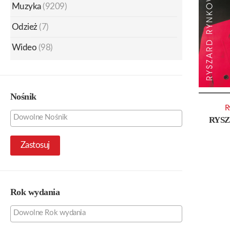
Muzyka
(9209)
Odzież
(7)
Wideo
(98)
Nośnik
R
RYS
Zastosuj
Rok wydania