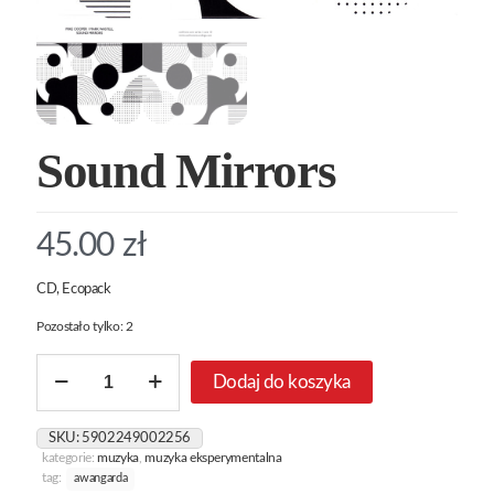
Sound Mirrors
45.00
zł
CD, Ecopack
Pozostało tylko: 2
ilość
Dodaj do koszyka
Sound
Mirrors
SKU:
5902249002256
kategorie:
muzyka
,
muzyka eksperymentalna
tag:
awangarda