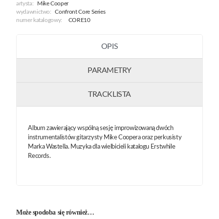
artysta:
Mike Cooper
wydawnictwo:
Confront Core Series
numer katalogowy:
CORE10
OPIS
PARAMETRY
TRACKLISTA
Album zawierający wspólną sesję improwizowaną dwóch
instrumentalistów gitarzysty Mike Coopera oraz perkusisty
Marka Wastella. Muzyka dla wielbicieli katalogu Erstwhile
Records.
Może spodoba się również…