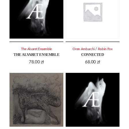
/
The Alvaret Ensemble
Oren Ambarchi
Robin Fox
THE ALVARET ENSEMBLE
CONNECTED
78.00
zł
68.00
zł