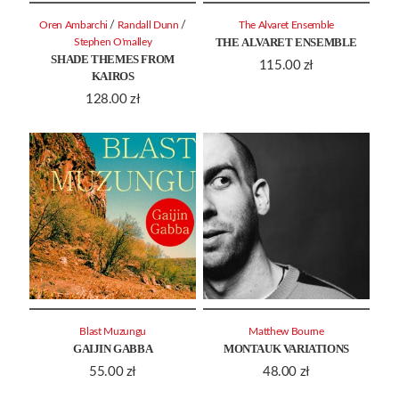
/
/
Oren Ambarchi
Randall Dunn
The Alvaret Ensemble
THE ALVARET ENSEMBLE
Stephen O'malley
SHADE THEMES FROM
115.00
zł
KAIROS
128.00
zł
Blast Muzungu
Matthew Bourne
GAIJIN GABBA
MONTAUK VARIATIONS
55.00
zł
48.00
zł