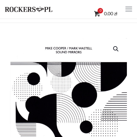
0
0.00 zł