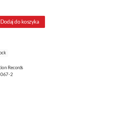
Dodaj do koszyka
ock
tion Records
 067-2