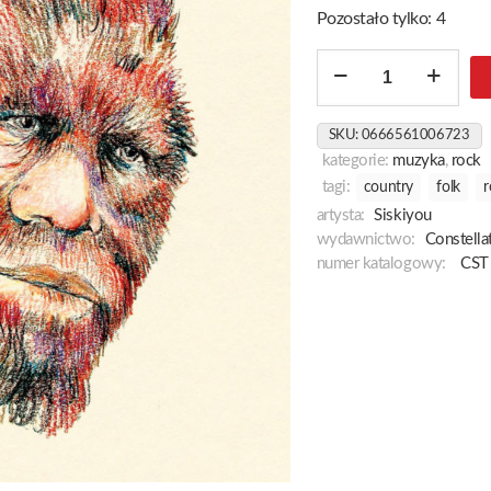
Pozostało tylko: 4
ilość
Siskiyou
SKU:
0666561006723
kategorie:
muzyka
,
rock
tagi:
country
folk
r
artysta:
Siskiyou
wydawnictwo:
Constella
numer katalogowy:
CST