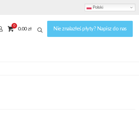
Polski
0
Nie znalazłeś płyty? Napisz do nas
0.00 zł