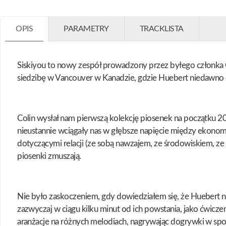
OPIS
PARAMETRY
TRACKLISTA
Siskiyou to nowy zespół prowadzony przez byłego członka 
siedzibę w Vancouver w Kanadzie, gdzie Huebert niedawno os
Colin wysłał nam pierwszą kolekcję piosenek na początku 20
nieustannie wciągały nas w głębsze napięcie między ekono
dotyczącymi relacji (ze sobą nawzajem, ze środowiskiem, ze 
piosenki zmuszają.
Nie było zaskoczeniem, gdy dowiedziałem się, że Huebert n
zazwyczaj w ciągu kilku minut od ich powstania, jako ćwicz
aranżacje na różnych melodiach, nagrywając dogrywki w spo