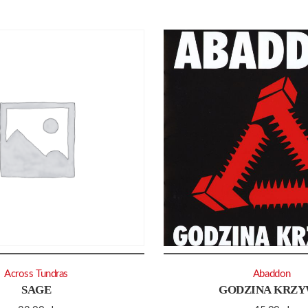
Across Tundras
Abaddon
SAGE
GODZINA KRZ