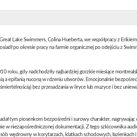
Great Lake Swimmers, Colina Hueberta, we współpracy z Erikie
iadł po okresie pracy na farmie organicznej po odejściu z Swimme
10 roku, gdy nadchodziły najbardziej gorzkie miesiące montreal
mią a epifanią nuconą w rdzeniu utworów. Emocjonalnie bezpośre
śmiertelnością) bez przesadzania w liryce lub muzyce i bez uniew
adał tym piosenkom bezpośredni i surowy charakter, nagrywając d
enie w niezapośredniczonej dokumentacji. Z tego szkicownika aud
sób wędrowny w korytarzach, klatkach schodowych, łazienkach i 