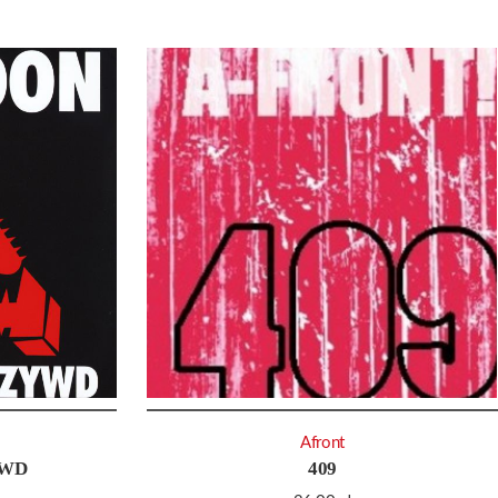
Afront
YWD
409