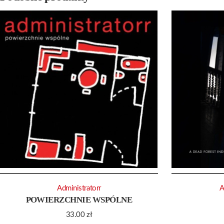
Administratorr
A
POWIERZCHNIE WSPÓLNE
33.00
zł