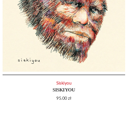
Siskiyou
SISKIYOU
95.00
zł