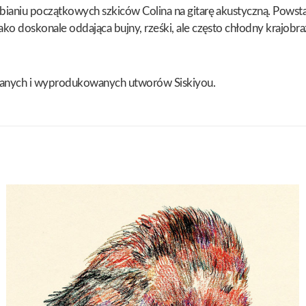
ianiu początkowych szkiców Colina na gitarę akustyczną. Powstał
ako doskonale oddająca bujny, rześki, ale często chłodny krajob
granych i wyprodukowanych utworów Siskiyou.