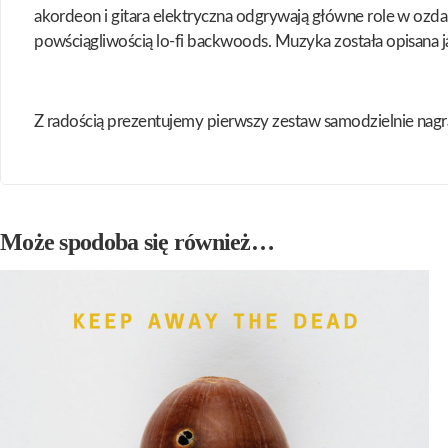
akordeon i gitara elektryczna odgrywają główne role w ozdab
powściągliwością lo-fi backwoods. Muzyka została opisana j
Z radością prezentujemy pierwszy zestaw samodzielnie na
Może spodoba się również…