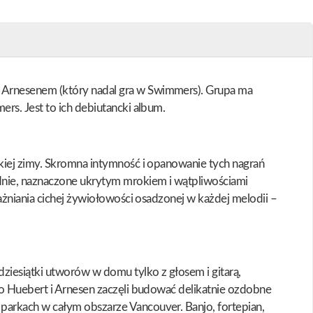
m Arnesenem (który nadal gra w Swimmers). Grupa ma
rs. Jest to ich debiutancki album.
skiej zimy. Skromna intymność i opanowanie tych nagrań
dnie, naznaczone ukrytym mrokiem i wątpliwościami
ażniania cichej żywiołowości osadzonej w każdej melodii –
ziesiątki utworów w domu tylko z głosem i gitarą,
io Huebert i Arnesen zaczęli budować delikatnie ozdobne
parkach w całym obszarze Vancouver. Banjo, fortepian,