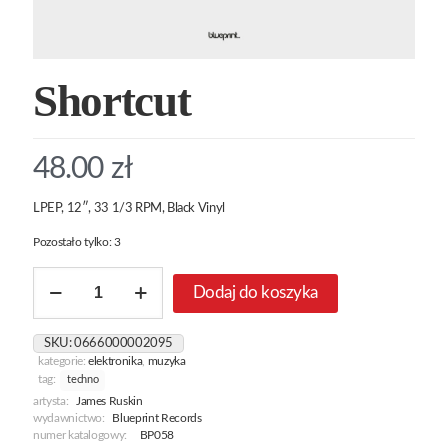
Shortcut
48.00
zł
LPEP, 12″, 33 1/3 RPM, Black Vinyl
Pozostało tylko: 3
ilość
Dodaj do koszyka
Shortcut
SKU:
0666000002095
kategorie:
elektronika
,
muzyka
tag:
techno
artysta:
James Ruskin
wydawnictwo:
Blueprint Records
numer katalogowy:
BP058