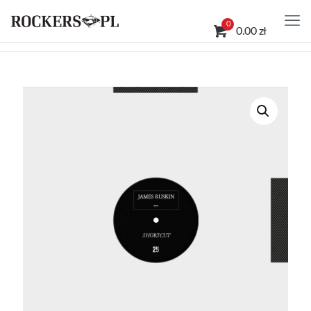
0
0.00 zł