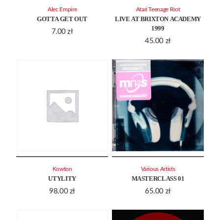
Alec Empire
Atari Teenage Riot
GOTTA GET OUT
LIVE AT BRIXTON ACADEMY
1999
7.00
zł
45.00
zł
Kowton
Various Artists
UTYLITY
MASTERCLASS 01
98.00
zł
65.00
zł