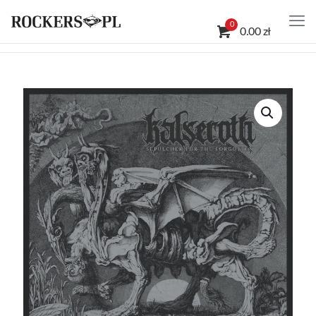
0
0.00 zł