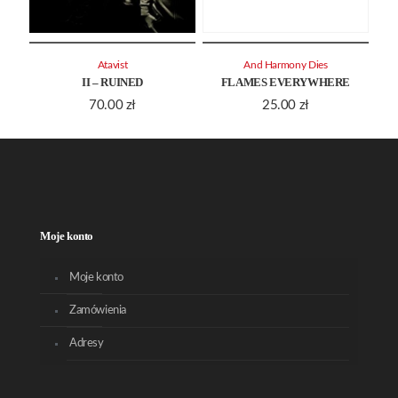
Atavist
And Harmony Dies
II – RUINED
FLAMES EVERYWHERE
70.00
zł
25.00
zł
Moje konto
Moje konto
Zamówienia
Adresy