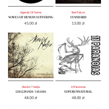
Agenda Of Swine
Bad Falcon
WAVES OF HUMAN SUFFERING
STANDARD
45.00
zł
13.00
zł
/
Atavist
Nadja
11Paranoias
12012291920 / 1414101
SUPERUNNATURAL
48.00
zł
48.00
zł