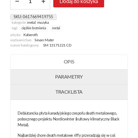
Dodaj do koszyka
Sepulcher
For
The
SKU:
0617669419755
Forgotten
kategorie:
metal
,
muzyka
tagi:
ciężkie brzmienia
metal
artysta:
Kalseroth
wydawnictwo:
Sevan Mater
numer katalogowy:
SM 13171221 CD
OPIS
PARAMETRY
TRACKLISTA
Debiutancka płyta kanadyjskiego zespołu death metalowego,
pobocznego projektu Nordicwinter (kultowy klimatyczny Black
Metal).
Najbardziej chore death metalowe riffy przeradzają się w coś