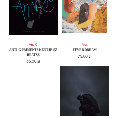
Anti-G
Alias
ANTI-G PRESENTS KENTJE’SZ
FEVER DREAM
BEATSZ
73.00
zł
65.00
zł