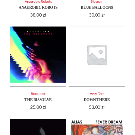
Anaerobic Robots
Blossom
ANAEROBIC ROBOTS
BLUE BALLOONS
38.00
zł
30.00
zł
Boxcutter
Avey Tare
THE DISSOLVE
DOWN THERE
25.00
zł
53.00
zł