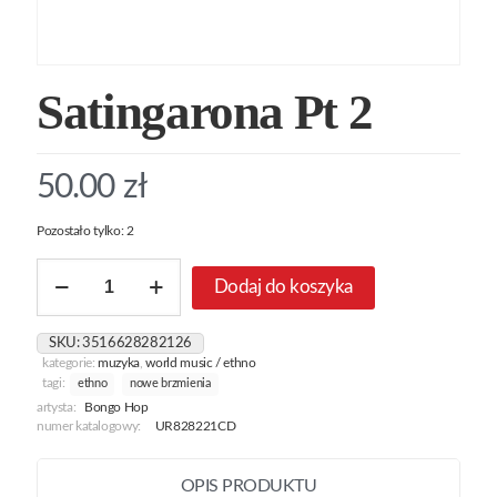
Satingarona Pt 2
50.00
zł
Pozostało tylko: 2
ilość
Dodaj do koszyka
Satingarona
Pt
2
SKU:
3516628282126
kategorie:
muzyka
,
world music / ethno
tagi:
ethno
nowe brzmienia
artysta:
Bongo Hop
numer katalogowy:
UR828221CD
OPIS PRODUKTU