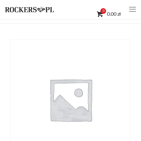
0
0.00 zł