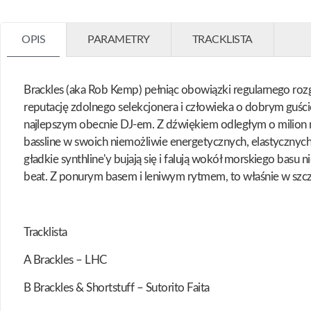
OPIS
PARAMETRY
TRACKLISTA
Brackles (aka Rob Kemp) pełniąc obowiązki regularnego roz
reputację zdolnego selekcjonera i człowieka o dobrym guści
najlepszym obecnie DJ-em. Z dźwiękiem odległym o milion mi
bassline w swoich niemożliwie energetycznych, elastycznych
gładkie synthline'y bujają się i falują wokół morskiego basu 
beat. Z ponurym basem i leniwym rytmem, to właśnie w szc
Tracklista
A Brackles – LHC
B Brackles & Shortstuff – Sutorito Faita