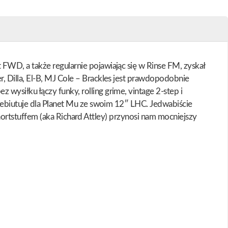
FWD, a także regularnie pojawiając się w Rinse FM, zyskał
, Dilla, El-B, MJ Cole – Brackles jest prawdopodobnie
ysiłku łączy funky, rolling grime, vintage 2-step i
 debiutuje dla Planet Mu ze swoim 12″ LHC. Jedwabiście
 Shortstuffem (aka Richard Attley) przynosi nam mocniejszy