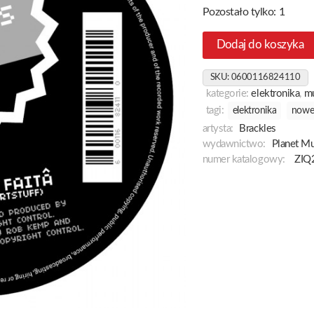
Pozostało tylko: 1
Dodaj do koszyka
SKU:
0600116824110
kategorie:
elektronika
,
m
tagi:
elektronika
nowe
artysta:
Brackles
wydawnictwo:
Planet M
numer katalogowy:
ZIQ