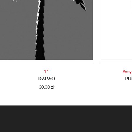
11
Avey
DZIWO
PU
30.00
zł