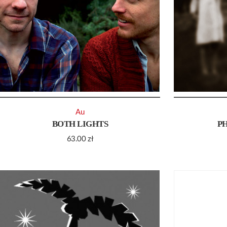
Au
BOTH LIGHTS
P
63.00
zł