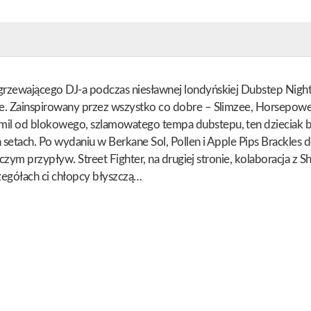
grzewającego DJ-a podczas niesławnej londyńskiej Dubstep Night 
e. Zainspirowany przez wszystko co dobre – Slimzee, Horsepower
l od blokowego, szlamowatego tempa dubstepu, ten dzieciak bez w
 setach. Po wydaniu w Berkane Sol, Pollen i Apple Pips Brackles
niczym przypływ. Street Fighter, na drugiej stronie, kolaboracja z
zegółach ci chłopcy błyszczą…