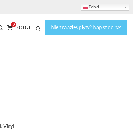
Polski
0
Nie znalazłeś płyty? Napisz do nas
0.00 zł
k Vinyl