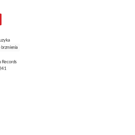
uzyka
 brzmienia
u Records
241