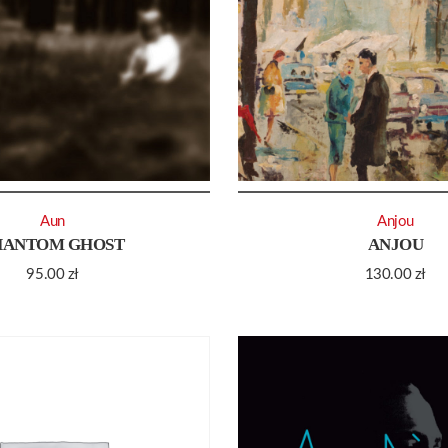
Aun
Anjou
HANTOM GHOST
ANJOU
95.00
zł
130.00
zł