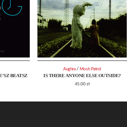
/
Aughra
Mosh Patrol
E’SZ BEATSZ
IS THERE ANYONE ELSE OUTSIDE?
45.00
zł