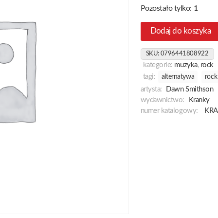
Pozostało tylko: 1
Dodaj do koszyka
SKU:
0796441808922
kategorie:
muzyka
,
rock
tagi:
alternatywa
rock
artysta:
Dawn Smithson
wydawnictwo:
Kranky
numer katalogowy:
KRA