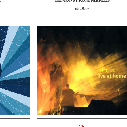
I
DEMONS FROM NIPPLES
65.00
zł
After