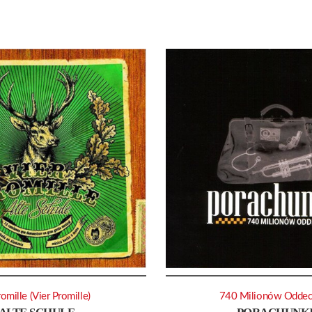
omille (Vier Promille)
740 Milionów Odde