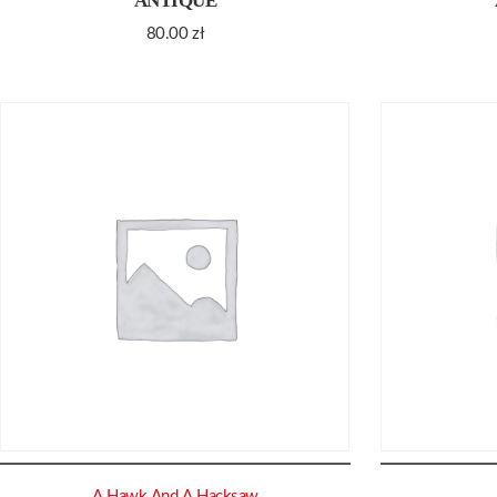
ANTIQUE
80.00
zł
A Hawk And A Hacksaw