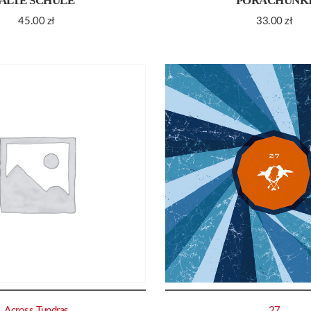
ALTE SCHULE
PORACHUNK
45.00
zł
33.00
zł
Across Tundras
27