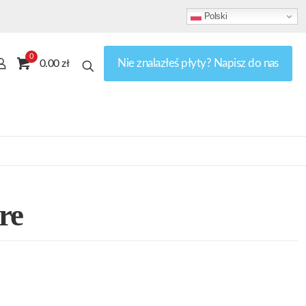
Polski
0
Nie znalazłeś płyty? Napisz do nas
0.00 zł
re