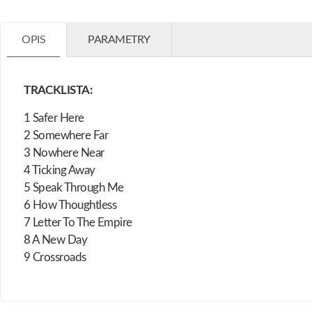
OPIS
PARAMETRY
TRACKLISTA:
1 Safer Here
2 Somewhere Far
3 Nowhere Near
4 Ticking Away
5 Speak Through Me
6 How Thoughtless
7 Letter To The Empire
8 A New Day
9 Crossroads