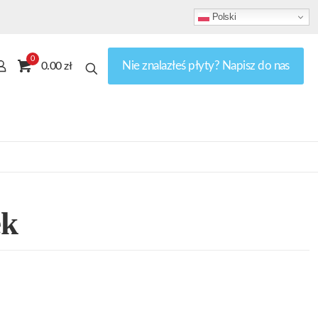
Polski
0
Nie znalazłeś płyty? Napisz do nas
0.00 zł
ek