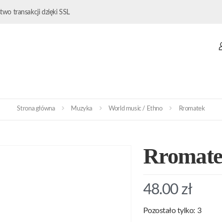
wo transakcji dzięki SSL
Strona główna
Muzyka
World music / Ethno
Rromatek
Rromat
48.00
zł
Pozostało tylko: 3