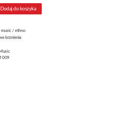
Dodaj do koszyka
 music / ethno
we brzmienia
e
 Music
 009