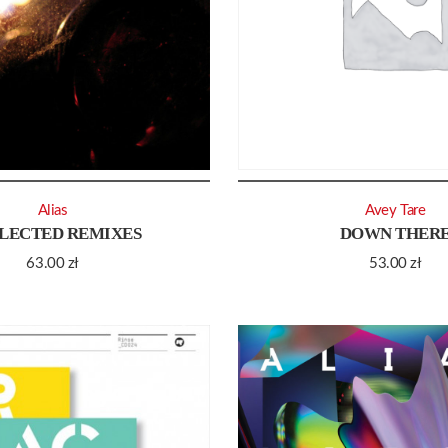
Alias
Avey Tare
LECTED REMIXES
DOWN THER
63.00
zł
53.00
zł