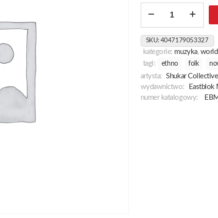
ilość
Rromatek
SKU:
4047179053327
kategorie:
muzyka
,
world
tagi:
ethno
folk
no
artysta:
Shukar Collectiv
wydawnictwo:
Eastblok
numer katalogowy:
EBM