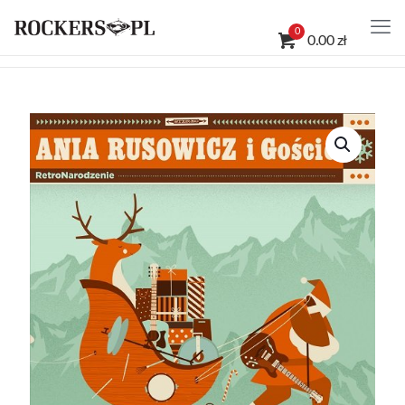
0
0.00 zł