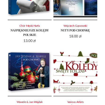
Chór Męski Harfa
Wojciech Gąssowski
NAJPIĘKNIEJSZE KOLĘDY
NUTY POD CHOINKĘ
POLSKIE
18.00
zł
13.00
zł
Wawele & Jan Wojdak
Various Artists