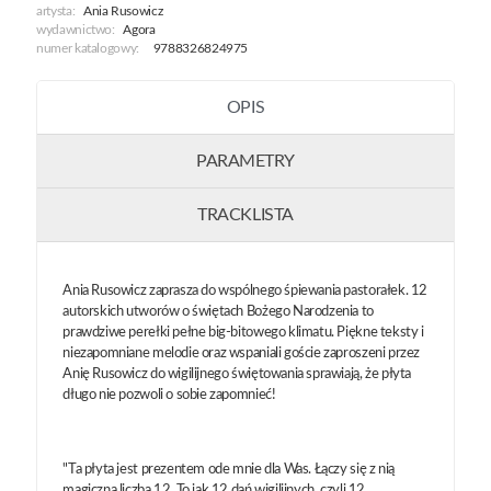
artysta:
Ania Rusowicz
wydawnictwo:
Agora
numer katalogowy:
9788326824975
OPIS
PARAMETRY
TRACKLISTA
Ania Rusowicz zaprasza do wspólnego śpiewania pastorałek. 12
autorskich utworów o świętach Bożego Narodzenia to
prawdziwe perełki pełne big-bitowego klimatu. Piękne teksty i
niezapomniane melodie oraz wspaniali goście zaproszeni przez
Anię Rusowicz do wigilijnego świętowania sprawiają, że płyta
długo nie pozwoli o sobie zapomnieć!
"Ta płyta jest prezentem ode mnie dla Was. Łączy się z nią
magiczna liczba 12. To jak 12 dań wigilijnych, czyli 12