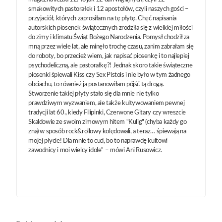
smakowitych pastorałek i 12 apostołów, czyli naszych gości –
przyjaciół, których zaprosiłam na tę płytę. Chęć napisania
autorskich piosenek świątecznych zrodziła się z wielkiej miłości
do zimy i klimatu Świąt Bożego Narodzenia. Pomysł chodził za
mną przez wiele lat, ale minęło trochę czasu, zanim zabrałam się
do roboty, bo przecież wiem, jak napisać piosenkę i to najlepiej
psychodeliczną, ale pastorałkę?! Jednak skoro takie świąteczne
piosenki śpiewali Kiss czy Sex Pistols i nie było w tym żadnego
obciachu, to również ja postanowiłam pójść tą drogą.
Stworzenie takiej płyty stało się dla mnie nie tylko
prawdziwym wyzwaniem, ale także kultywowaniem pewnej
tradycji lat 60., kiedy Filipinki, Czerwone Gitary czy wreszcie
Skaldowie ze swoim zimowym hitem "Kulig" (chyba każdy go
zna) w sposób rock&rollowy kolędowali, a teraz… śpiewają na
mojej płycie! Dla mnie to cud, bo to naprawdę kultowi
zawodnicy i moi wielcy idole" – mówi Ani Rusowicz.