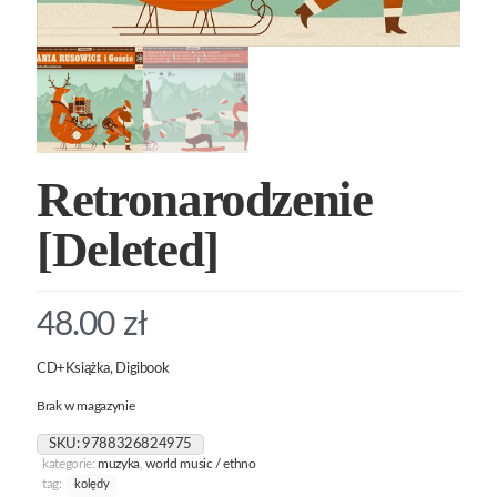
Retronarodzenie
[Deleted]
48.00
zł
CD+Książka, Digibook
Brak w magazynie
SKU:
9788326824975
kategorie:
muzyka
,
world music / ethno
tag:
kolędy