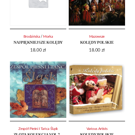
/
Brodzińska
Morka
Mazowsze
NAJPIĘKNIEJSZE KOLĘDY
KOLĘDY POLSKIE
18.00
zł
18.00
zł
Zespół Pieśni I Tańca Śląsk
Various Artists
ZŁOTA KOLEKCJA VOL.7 –
KOLĘDY POLSKIE