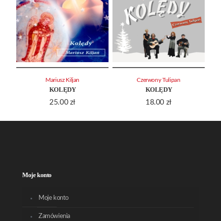
Mariusz Kiljan
Czerwony Tulipan
KOLĘDY
KOLĘDY
25.00
zł
18.00
zł
Moje konto
Moje konto
Zamówienia