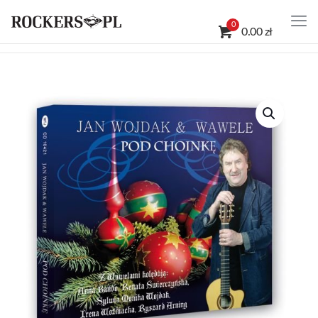
0
0.00 zł