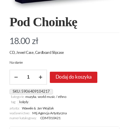
Pod Choinkę
18.00
zł
CD, Jewel Case, Cardboard Slipcase
Na stanie
ilość
Dodaj do koszyka
Pod
Choinkę
SKU:
5906409104217
kategorie:
muzyka
,
world music / ethno
tag:
kolędy
artysta:
Wawele & Jan Wojdak
wydawnictwo:
Mtj Agencja Artystyczna
numer katalogowy:
CDMTJ10421