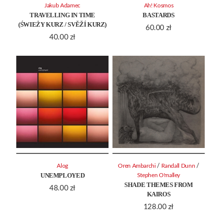
Jakub Adamec
Ah! Kosmos
TRAVELLING IN TIME
BASTARDS
(ŚWIEŻY KURZ / SVĚŽÍ KURZ)
60.00
zł
40.00
zł
/
/
Alog
Oren Ambarchi
Randall Dunn
UNEMPLOYED
Stephen O'malley
SHADE THEMES FROM
48.00
zł
KAIROS
128.00
zł