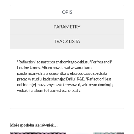
OPIS
PARAMETRY
TRACKLISTA
"Reflection" to następca znakomitego debiutu "For You and I"
Loraine James. Album powstawał w warunkach
pandemicznych, a producentka większość czasu spędzała
pracąc w studiu, bądź słuchająć Drillu i R&B. "Reflection" jest
odbiciem jej muzycznych zainteresowań, w którym dominują
wokale i znakomite futurystyczne beaty.
Może spodoba się również…