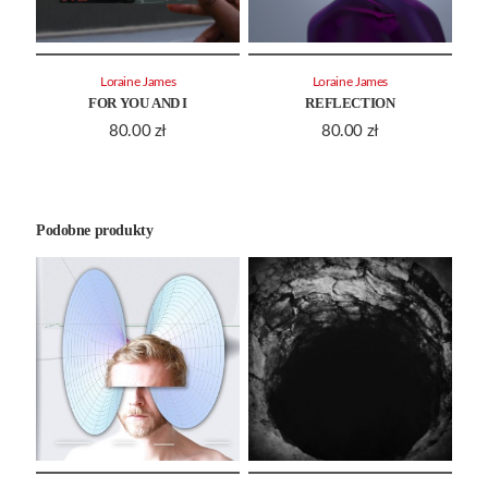
Loraine James
Loraine James
FOR YOU AND I
REFLECTION
80.00
zł
80.00
zł
Podobne produkty