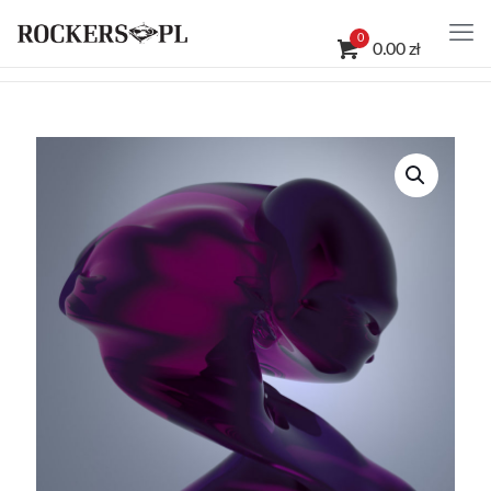
0
0.00 zł