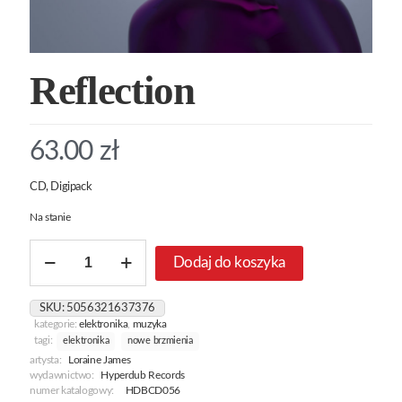
Reflection
63.00
zł
CD, Digipack
Na stanie
ilość
Dodaj do koszyka
Reflection
SKU:
5056321637376
kategorie:
elektronika
,
muzyka
tagi:
elektronika
nowe brzmienia
artysta:
Loraine James
wydawnictwo:
Hyperdub Records
numer katalogowy:
HDBCD056