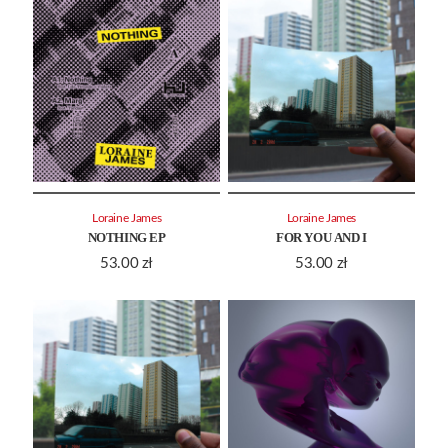
Loraine James
Loraine James
NOTHING EP
FOR YOU AND I
53.00
zł
53.00
zł