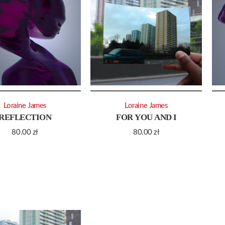
Loraine James
Loraine James
REFLECTION
FOR YOU AND I
80.00
zł
80.00
zł