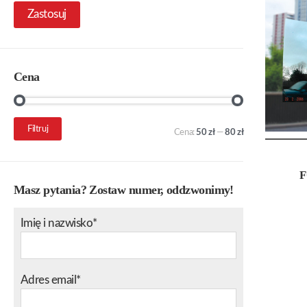
Zastosuj
Cena
Cena
Cena
Filtruj
Cena:
50 zł
—
80 zł
min.
maks.
F
Masz pytania? Zostaw numer, oddzwonimy!
Imię i nazwisko*
Adres email*