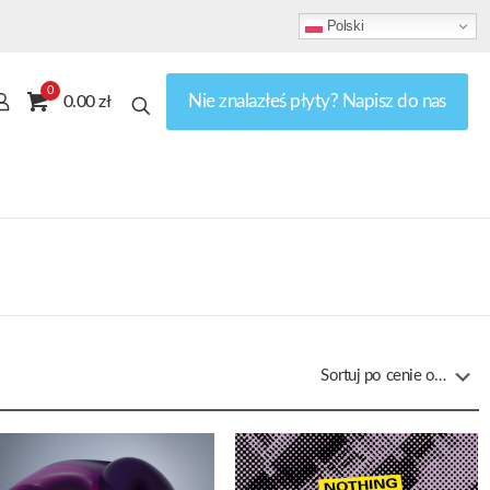
Polski
0
Nie znalazłeś płyty? Napisz do nas
0.00 zł