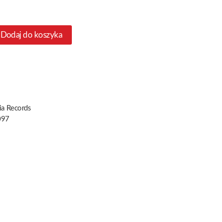
Dodaj do koszyka
fia Records
097