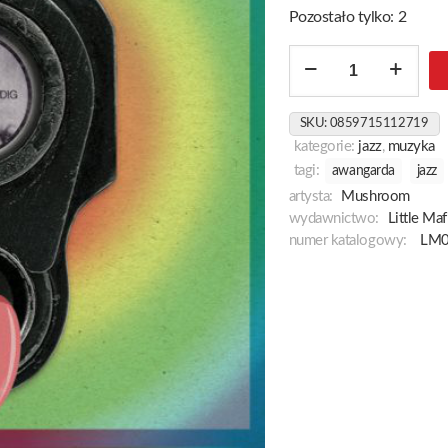
Pozostało tylko: 2
ilość
Psychedelic
Soul
SKU:
0859715112719
On
kategorie:
jazz
,
muzyka
Wax
tagi:
awangarda
jazz
artysta:
Mushroom
wydawnictwo:
Little Ma
numer katalogowy:
LM