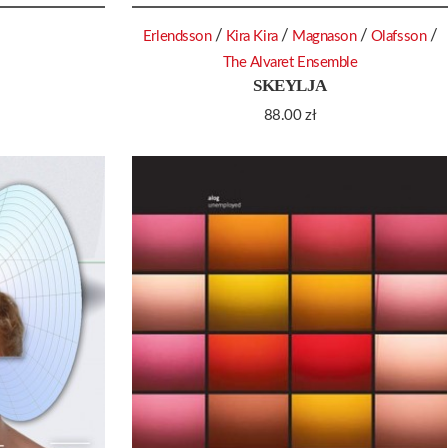
/
/
/
/
Erlendsson
Kira Kira
Magnason
Olafsson
The Alvaret Ensemble
SKEYLJA
88.00
zł