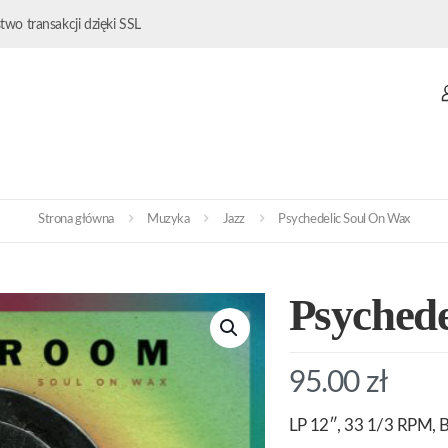
wo transakcji dzięki SSL
Strona główna
Muzyka
Jazz
Psychedelic Soul On Wax
Psyched
95.00
zł
LP 12″, 33 1/3 RPM, Bl