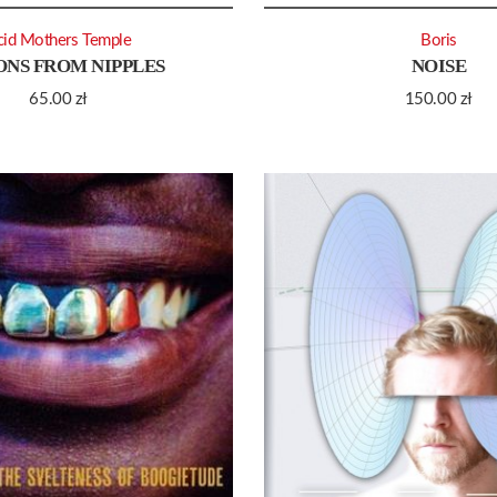
cid Mothers Temple
Boris
NS FROM NIPPLES
NOISE
65.00
zł
150.00
zł