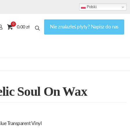
Polski
0
Nie znalazłeś płyty? Napisz do nas
0.00 zł
elic Soul On Wax
ue Transparent Vinyl