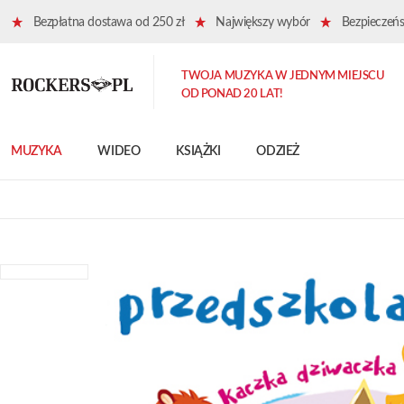
Bezpłatna dostawa od 250 zł
Największy wybór
Bezpieczeńst
TWOJA MUZYKA W JEDNYM MIEJSCU
OD PONAD 20 LAT!
MUZYKA
WIDEO
KSIĄŻKI
ODZIEŻ