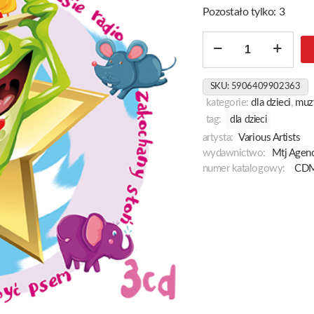
Pozostało tylko: 3
ilość
Przedszkolaka
Hity
SKU:
5906409902363
2
kategorie:
dla dzieci
,
muz
tag:
dla dzieci
artysta:
Various Artists
wydawnictwo:
Mtj Agenc
numer katalogowy:
CDM