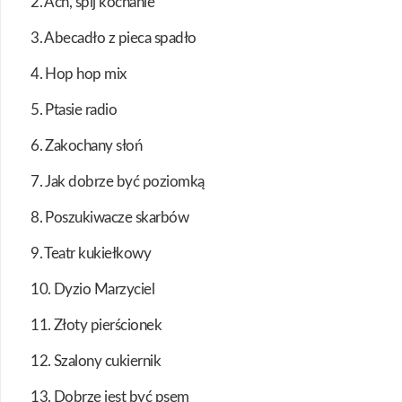
2. Ach, śpij kochanie
3. Abecadło z pieca spadło
4. Hop hop mix
5. Ptasie radio
6. Zakochany słoń
7. Jak dobrze być poziomką
8. Poszukiwacze skarbów
9. Teatr kukiełkowy
10. Dyzio Marzyciel
11. Złoty pierścionek
12. Szalony cukiernik
13. Dobrze jest być psem