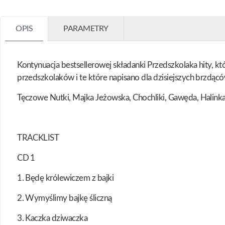
OPIS
PARAMETRY
Kontynuacja bestsellerowej składanki Przedszkolaka hity, któ
przedszkolaków i te które napisano dla dzisiejszych brzdąc
Tęczowe Nutki, Majka Jeżowska, Chochliki, Gawęda, Halinka 
TRACKLIST
CD 1
1. Będę królewiczem z bajki
2. Wymyślimy bajkę śliczną
3. Kaczka dziwaczka