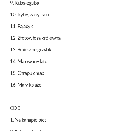
9. Kuba-zguba
10. Ryby, żaby, raki
11. Pajacyk
12. Złotowłosa królewna
13. Śmieszne grzybki
14. Malowane lato
15. Chrapu chrap
16. Mały książe
CD 3
1. Na kanapie pies