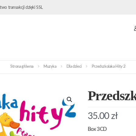
wo transakcji dzięki SSL
Strona główna
Muzyka
Dla dzieci
Przedszkolaka Hity 2
Przedszk
35.00
zł
Box 3CD