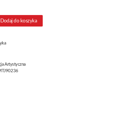
Dodaj do koszyka
yka
ja Artystyczna
TJ90236