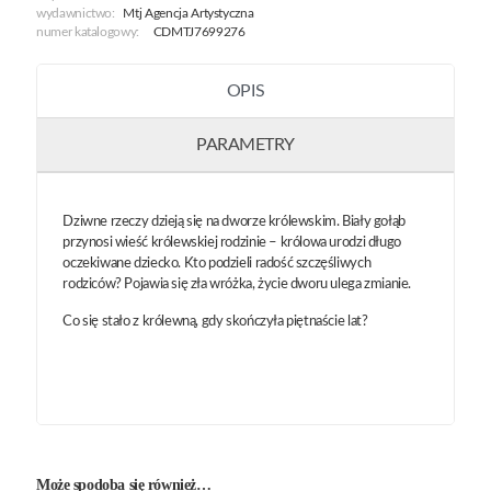
wydawnictwo:
Mtj Agencja Artystyczna
numer katalogowy:
CDMTJ7699276
OPIS
PARAMETRY
Dziwne rzeczy dzieją się na dworze królewskim. Biały gołąb
przynosi wieść królewskiej rodzinie – królowa urodzi długo
oczekiwane dziecko. Kto podzieli radość szczęśliwych
rodziców? Pojawia się zła wróżka, życie dworu ulega zmianie.
Co się stało z królewną, gdy skończyła piętnaście lat?
Może spodoba się również…