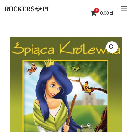
0
0.00 zł