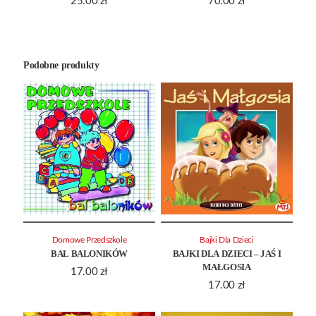
25.00
zł
70.00
zł
Podobne produkty
Domowe Przedszkole
Bajki Dla Dzieci
BAL BALONIKÓW
BAJKI DLA DZIECI – JAŚ I
MAŁGOSIA
17.00
zł
17.00
zł