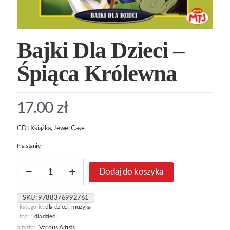
Bajki Dla Dzieci –
Śpiąca Królewna
17.00
zł
CD+Książka, Jewel Case
Na stanie
ilość
Dodaj do koszyka
Bajki
Dla
Dzieci
SKU:
9788376992761
-
kategorie:
dla dzieci
,
muzyka
Śpiąca
tag:
dla dzieci
Królewna
artysta:
Various Artists