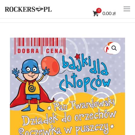
0
0.00 zł