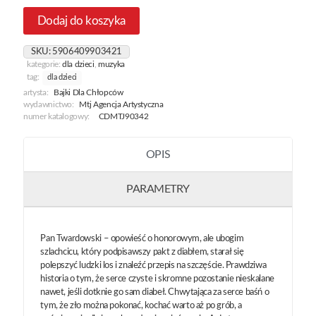
Dodaj do koszyka
SKU:
5906409903421
kategorie:
dla dzieci
,
muzyka
tag:
dla dzieci
artysta:
Bajki Dla Chłopców
wydawnictwo:
Mtj Agencja Artystyczna
numer katalogowy:
CDMTJ90342
OPIS
PARAMETRY
Pan Twardowski – opowieść o honorowym, ale ubogim
szlachcicu, który podpisawszy pakt z diabłem, starał się
polepszyć ludzki los i znaleźć przepis na szczęście. Prawdziwa
historia o tym, że serce czyste i skromne pozostanie nieskalane
nawet, jeśli dotknie go sam diabeł. Chwytająca za serce baśń o
tym, że zło można pokonać, kochać warto aż po grób, a