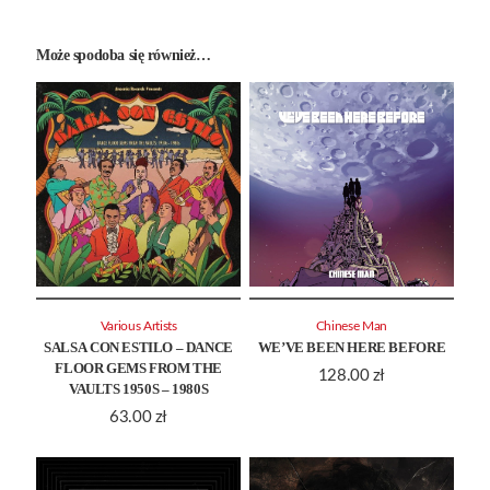
Może spodoba się również…
Various Artists
Chinese Man
SALSA CON ESTILO – DANCE
WE’VE BEEN HERE BEFORE
FLOOR GEMS FROM THE
128.00
zł
VAULTS 1950S – 1980S
63.00
zł