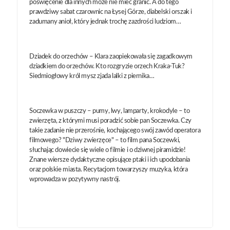
poświęcenie dla innych może nie mieć granic. A do tego
prawdziwy sabat czarownic na Łysej Górze, diabelski orszak i
zadumany anioł, który jednak trochę zazdrości ludziom…
Dziadek do orzechów – Klara zaopiekowała się zagadkowym
dziadkiem do orzechów. Kto rozgryzie orzech Kraka-Tuk?
Siedmiogłowy król mysz zjada lalki z piernika…
Soczewka w puszczy – pumy, lwy, lamparty, krokodyle – to
zwierzęta, z którymi musi poradzić sobie pan Soczewka. Czy
takie zadanie nie przerośnie, kochającego swój zawód operatora
filmowego? "Dziwy zwierzęce" – to film pana Soczewki,
słuchając dowiecie się wiele o filmie i o dziwnej piramidzie!
Znane wiersze dydaktyczne opisujące ptaki i ich upodobania
oraz polskie miasta. Recytacjom towarzyszy muzyka, która
wprowadza w pozytywny nastrój.