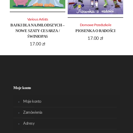
Various Artists
BAJKI DLA NAJMŁODSZYCH –
Domowe Przedszkole
NOWE SZATY CESARZA /
PIOSENKA O RADOŚCI
ŚWINIOPAS
17.00
zł
17.00
zł
Moje konto
Moje konto
Zamówienia
Adresy