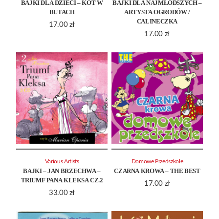
BAJKI DLA DZIECI – KOT W
BAJKI DLA NAJMŁODSZYCH –
BUTACH
ARTYSTA OGRODÓW /
CALINECZKA
17.00
zł
17.00
zł
Various Artists
Domowe Przedszkole
BAJKI – JAN BRZECHWA –
CZARNA KROWA – THE BEST
TRIUMF PANA KLEKSA CZ.2
17.00
zł
33.00
zł