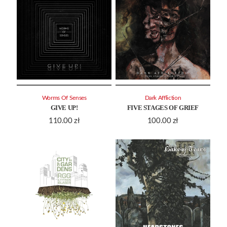
Worms Of Senses
Dark Affliction
GIVE UP!
FIVE STAGES OF GRIEF
110.00
zł
100.00
zł