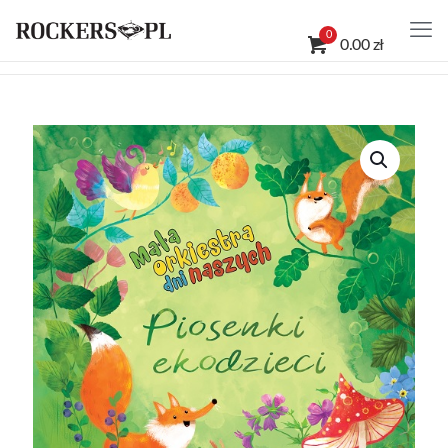
0
0.00 zł