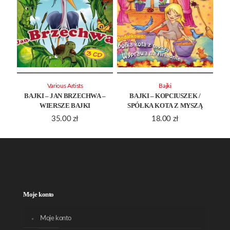
Various Artists
Bajki
BAJKI – JAN BRZECHWA –
BAJKI – KOPCIUSZEK /
WIERSZE BAJKI
SPÓŁKA KOTA Z MYSZĄ
35.00
zł
18.00
zł
Moje konto
Moje konto