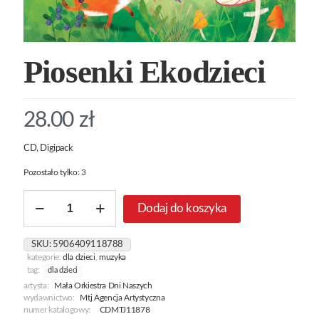
Piosenki Ekodzieci
28.00
zł
CD, Digipack
Pozostało tylko: 3
ilość
Dodaj do koszyka
Piosenki
Ekodzieci
SKU:
5906409118788
kategorie:
dla dzieci
,
muzyka
tag:
dla dzieci
artysta:
Mała Orkiestra Dni Naszych
wydawnictwo:
Mtj Agencja Artystyczna
numer katalogowy:
CDMTJ11878