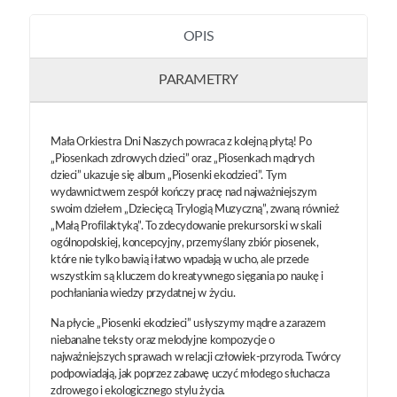
OPIS
PARAMETRY
Mała Orkiestra Dni Naszych powraca z kolejną płytą! Po
„Piosenkach zdrowych dzieci” oraz „Piosenkach mądrych
dzieci” ukazuje się album „Piosenki ekodzieci”. Tym
wydawnictwem zespół kończy pracę nad najważniejszym
swoim dziełem „Dziecięcą Trylogią Muzyczną”, zwaną również
„Małą Profilaktyką”. To zdecydowanie prekursorski w skali
ogólnopolskiej, koncepcyjny, przemyślany zbiór piosenek,
które nie tylko bawią i łatwo wpadają w ucho, ale przede
wszystkim są kluczem do kreatywnego sięgania po naukę i
pochłaniania wiedzy przydatnej w życiu.
Na płycie „Piosenki ekodzieci” usłyszymy mądre a zarazem
niebanalne teksty oraz melodyjne kompozycje o
najważniejszych sprawach w relacji człowiek-przyroda. Twórcy
podpowiadają, jak poprzez zabawę uczyć młodego słuchacza
zdrowego i ekologicznego stylu życia.