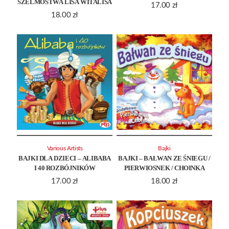
SZELMOSTWA LISA WITALISA
17.00
zł
18.00
zł
Various Artists
Bajki
BAJKI DLA DZIECI – ALIBABA
BAJKI – BAŁWAN ZE ŚNIEGU /
I 40 ROZBÓJNIKÓW
PIERWIOSNEK / CHOINKA
17.00
zł
18.00
zł