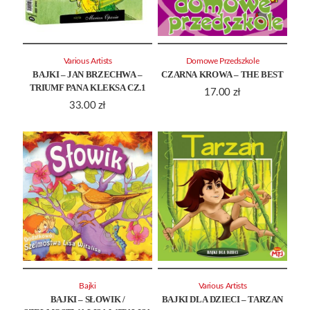
Various Artists
Domowe Przedszkole
BAJKI – JAN BRZECHWA –
CZARNA KROWA – THE BEST
TRIUMF PANA KLEKSA CZ.1
17.00
zł
33.00
zł
Bajki
Various Artists
BAJKI – SŁOWIK /
BAJKI DLA DZIECI – TARZAN