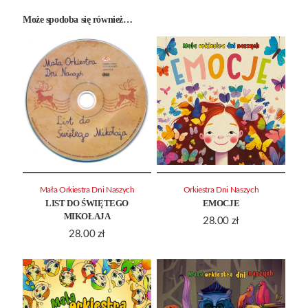
Może spodoba się również…
Mała Orkiestra Dni Naszych
Orkiestra Dni Naszych
LIST DO ŚWIĘTEGO
EMOCJE
MIKOŁAJA
28.00
zł
28.00
zł