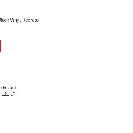
lack Vinyl, Repress
h Records
 121 LP