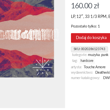
160.00
zł
LP, 12″, 33 1/3 RPM, B
Pozostało tylko: 1
Dodaj do koszyka
SKU:
0020286123743
kategorie:
muzyka
,
punk
tag:
hardcore
artysta:
Touche Amore
wydawnictwo:
Deathwis
numer katalogowy:
DWI