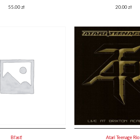
55.00
zł
20.00
zł
Bl'ast!
Atari Teenage Rio