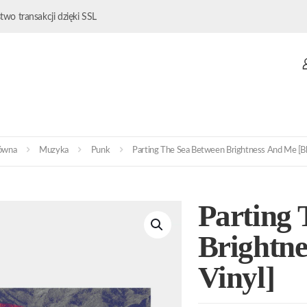
wo transakcji dzięki SSL
łówna
Muzyka
Punk
Parting The Sea Between Brightness And Me [Bl
Parting 
Brightne
Vinyl]