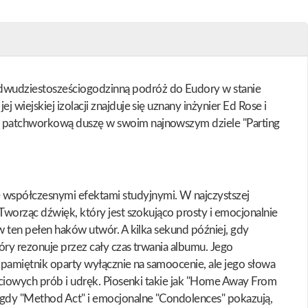
 dwudziestosześciogodzinną podróż do Eudory w stanie
wiejskiej izolacji znajduje się uznany inżynier Ed Rose i
ją patchworkową duszę w swoim najnowszym dziele "Parting
 współczesnymi efektami studyjnymi. W najczystszej
Tworząc dźwięk, który jest szokująco prosty i emocjonalnie
w ten pełen haków utwór. A kilka sekund później, gdy
óry rezonuje przez cały czas trwania albumu. Jego
o pamiętnik oparty wyłącznie na samoocenie, ale jego słowa
życiowych prób i udręk. Piosenki takie jak "Home Away From
 gdy "Method Act" i emocjonalne "Condolences" pokazują,