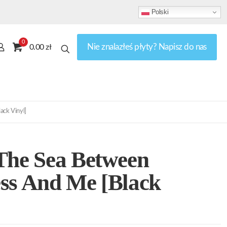
Polski
0
Nie znalazłeś płyty? Napisz do nas
0.00 zł
ack Vinyl]
The Sea Between
ss And Me [Black