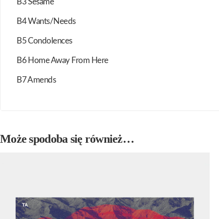
B3 Sesame
B4 Wants/Needs
B5 Condolences
B6 Home Away From Here
B7 Amends
Może spodoba się również…