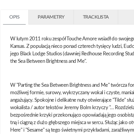
OPIS
PARAMETRY
TRACKLISTA
W lutym 2011 roku zespół Touche Amore wsiadł do swojego 
Kansas. Z populacją nieco ponad czterech tysięcy ludzi, Eud
jego Black Lodge Studios (dawniej Redhouse Recording Stu
the Sea Between Brightness and Me".
W "Parting the Sea Between Brightness and Me" twórcza fo
możliwej formie, surowy, wykrzyczany wokal i czyste, maniak
angażujący. Spokojne i delikatne nuty otwierające "Tilde" s
wokalista / autor tekstów Jeremy Bolm krzyczy "… Rozdziela
bezpośrednie krzyki przekonująco opowiadają jego osobistą h
tną i ciągną z dużo głębszego miejsca w sercu. Służąc jako
Here" i "Sesame" są tego świetnymi przykładami, zaraźliwy