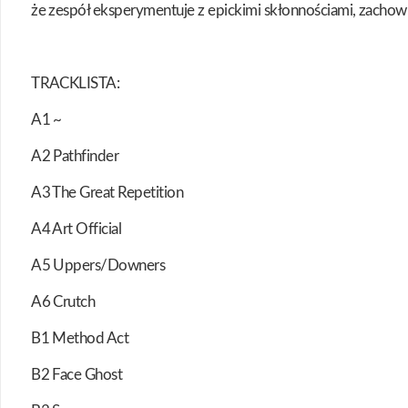
że zespół eksperymentuje z epickimi skłonnościami, zachow
TRACKLISTA:
A1 ~
A2 Pathfinder
A3 The Great Repetition
A4 Art Official
A5 Uppers/Downers
A6 Crutch
B1 Method Act
B2 Face Ghost