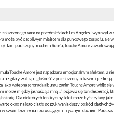
zniszczonego vana na przedmieściach Los Angeles i wyruszył w
ora może być osobliwym miejscem dla punkowego zespołu, ale w jej 
dio). Tam, pod czujnym uchem Rose'a, Touche Amore zawarli swo
rmuła Touche Amore jest napędzana emocjonalnym afektem, a nie
alne gitary walczą o głośność z przestrzennym basem i perkusją. 
łużą jako wstępna serenada albumu, zanim Touche Amore wbije się 
m morze między jasnością a mną…", pojawia się ton desperacji, kt
istorię. Dla niektórych ten liryczny tekst może być czytany jak
 otwarte okno na jego ciągłe poszukiwania duszy pośród ciągłych 
mi w swoim brzmieniu i poruszającymi lirycznym duchem. Podczas