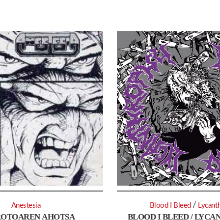
/
Anestesia
Blood I Bleed
Lycant
OTOAREN AHOTSA
BLOOD I BLEED / LYC