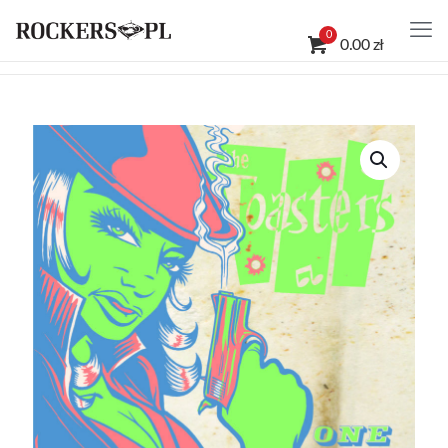
0
0.00 zł