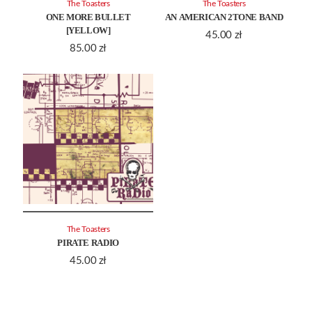
The Toasters
The Toasters
ONE MORE BULLET
AN AMERICAN 2TONE BAND
[YELLOW]
45.00
zł
85.00
zł
The Toasters
PIRATE RADIO
45.00
zł