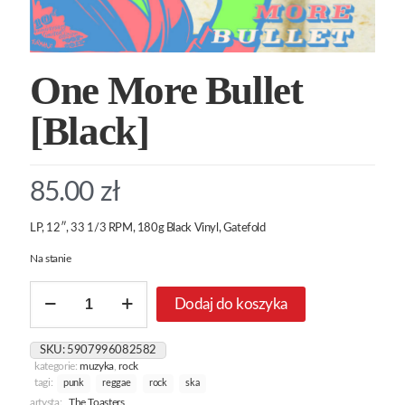
One More Bullet
[Black]
85.00
zł
LP, 12″, 33 1/3 RPM, 180g Black Vinyl, Gatefold
Na stanie
ilość
Dodaj do koszyka
One
More
Bullet
SKU:
5907996082582
[Black]
kategorie:
muzyka
,
rock
tagi:
punk
reggae
rock
ska
artysta:
The Toasters