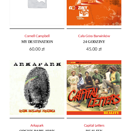
Cornell Campbell
Cała Góra Barwinków
MY DESTINATION
24 GODZINY
60.00
zł
45.00
zł
Arkapark
Capital Letters