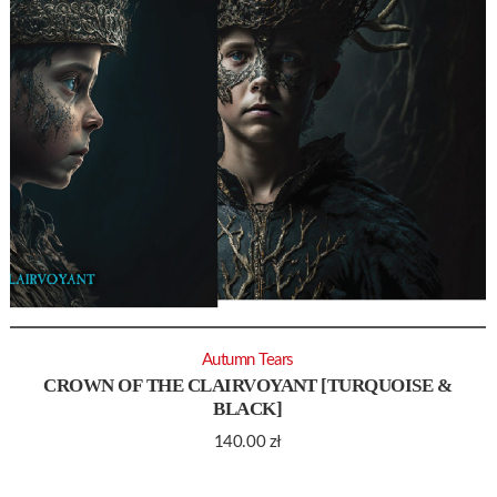
Autumn Tears
CROWN OF THE CLAIRVOYANT [TURQUOISE &
BLACK]
140.00
zł