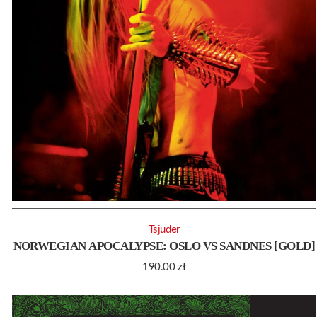
Tsjuder
NORWEGIAN APOCALYPSE: OSLO VS SANDNES [GOLD]
190.00
zł