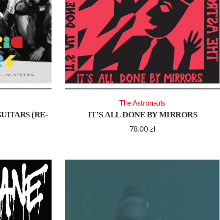
The Astronauts
UITARS (RE-
IT’S ALL DONE BY MIRRORS
78.00
zł