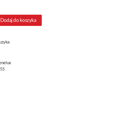
Dodaj do koszyka
uzyka
enelux
55