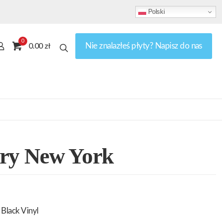
Polski
0
Nie znalazłeś płyty? Napisz do nas
0.00 zł
ory New York
Black Vinyl