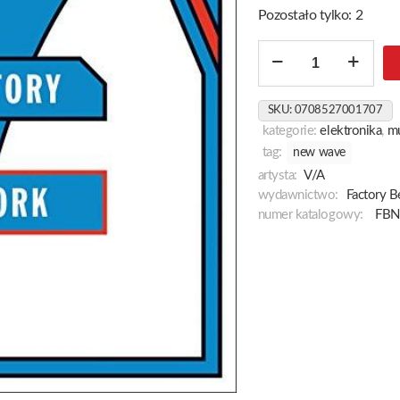
Pozostało tylko: 2
ilość
Of
Factory
SKU:
0708527001707
New
kategorie:
elektronika
,
m
York
tag:
new wave
artysta:
V/A
wydawnictwo:
Factory B
numer katalogowy:
FBN