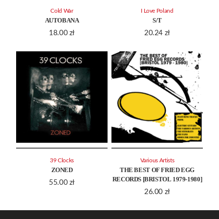
Cold War
I Love Poland
AUTOBANA
S/T
18.00
zł
20.24
zł
39 Clocks
Various Artists
ZONED
THE BEST OF FRIED EGG
RECORDS [BRISTOL 1979-1980]
55.00
zł
26.00
zł