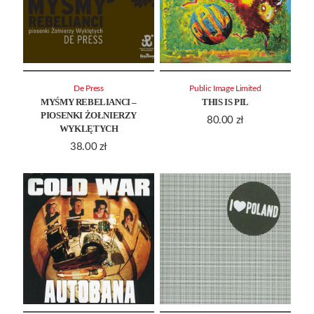
De Press
Public Image Limited
MYŚMY REBELIANCI –
THIS IS PIL
PIOSENKI ŻOŁNIERZY
80.00
zł
WYKLĘTYCH
38.00
zł