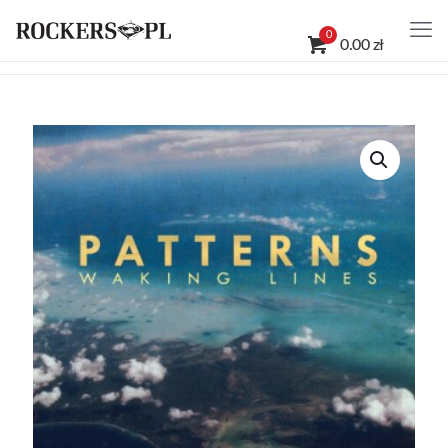
0
0.00 zł