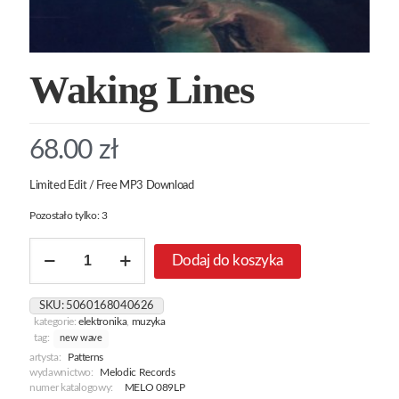
Waking Lines
68.00
zł
Limited Edit / Free MP3 Download
Pozostało tylko: 3
ilość
Dodaj do koszyka
Waking
Lines
SKU:
5060168040626
kategorie:
elektronika
,
muzyka
tag:
new wave
artysta:
Patterns
wydawnictwo:
Melodic Records
numer katalogowy:
MELO 089LP