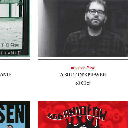
Advance Base
TANIE
A SHUT-IN’S PRAYER
63.00
zł