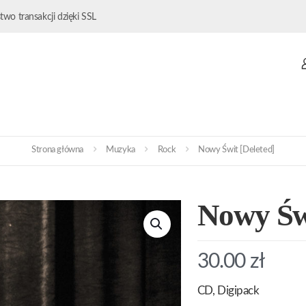
wo transakcji dzięki SSL
Strona główna
Muzyka
Rock
Nowy Świt [Deleted]
Nowy Świ
30.00
zł
CD, Digipack