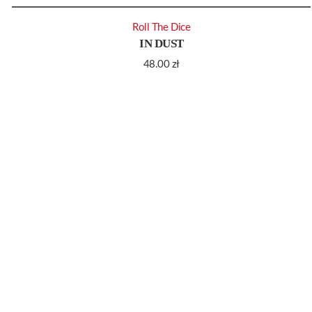
Roll The Dice
IN DUST
48.00
zł