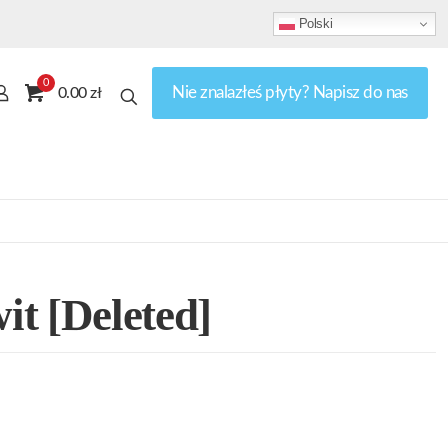
Polski
0
Nie znalazłeś płyty? Napisz do nas
0.00 zł
t [Deleted]