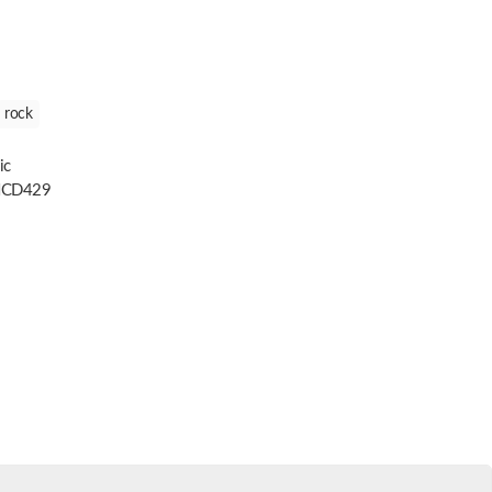
rock
ic
NCD429