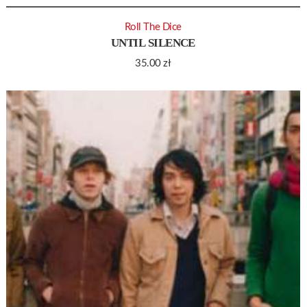
Roll The Dice
UNTIL SILENCE
35.00
zł