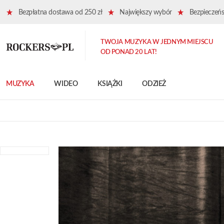
Bezpłatna dostawa od 250 zł
Największy wybór
Bezpieczeńst
TWOJA MUZYKA W JEDNYM MIEJSCU
OD PONAD 20 LAT!
MUZYKA
WIDEO
KSIĄŻKI
ODZIEŻ