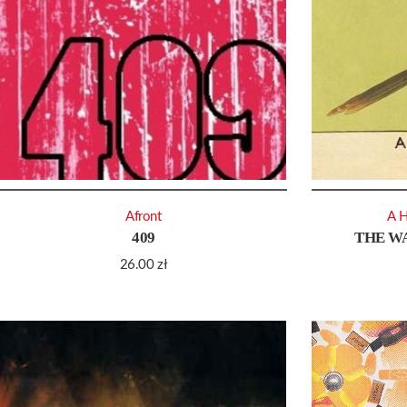
Afront
A 
409
THE W
26.00
zł