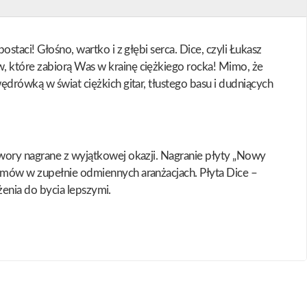
staci! Głośno, wartko i z głębi serca. Dice, czyli Łukasz
, które zabiorą Was w krainę ciężkiego rocka! Mimo, że
ędrówką w świat ciężkich gitar, tłustego basu i dudniących
twory nagrane z wyjątkowej okazji. Nagranie płyty „Nowy
bumów w zupełnie odmiennych aranżacjach. Płyta Dice –
ążenia do bycia lepszymi.