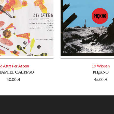
d Astra Per Aspera
19 Wiosen
TAPULT CALYPSO
PIĘKNO
50.00
zł
45.00
zł