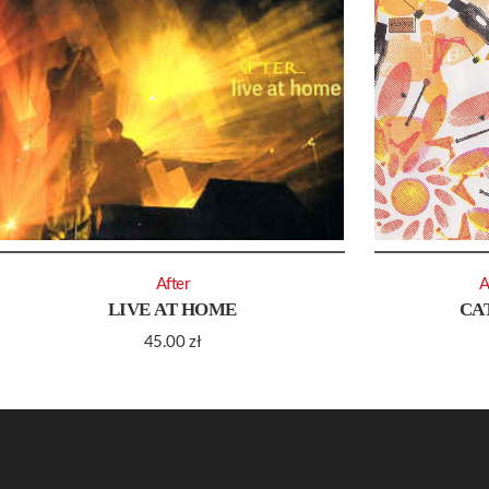
After
A
LIVE AT HOME
CA
45.00
zł