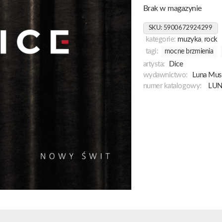
Brak w magazynie
SKU:
5900672924299
kategorie:
muzyka
,
rock
tagi:
mocne brzmienia
artysta:
Dice
wydawnictwo:
Luna Mus
numer katalogowy:
LU