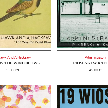
Hawk And A Hacksaw
Administratorr
AY THE WIND BLOWS
PIOSENKI W KAF
33.00
zł
45.00
zł