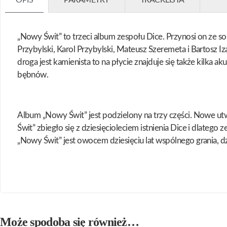
„Nowy Świt” to trzeci album zespołu Dice. Przynosi on ze sob
Przybylski, Karol Przybylski, Mateusz Szeremeta i Bartosz 
droga jest kamienista to na płycie znajduje się także kilka
bębnów.
Album „Nowy Świt” jest podzielony na trzy części. Nowe utw
Świt” zbiegło się z dziesięcioleciem istnienia Dice i dlat
„Nowy Świt” jest owocem dziesięciu lat wspólnego grania, dzie
Może spodoba się również…