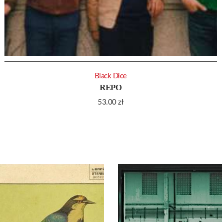
Black Dice
REPO
53.00
zł