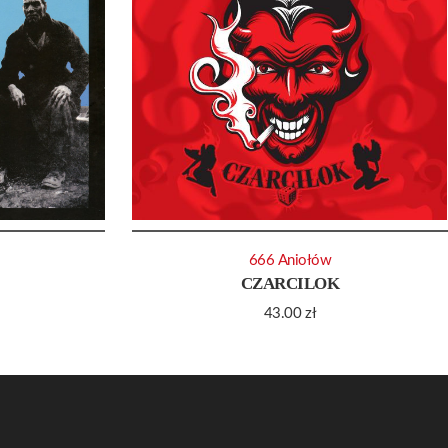
666 Aniołów
CZARCILOK
43.00
zł