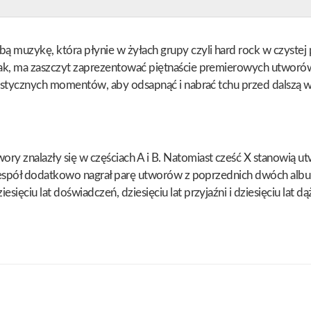
ą muzykę, która płynie w żyłach grupy czyli hard rock w czystej po
Izak, ma zaszczyt zaprezentować piętnaście premierowych utworów
 akustycznych momentów, aby odsapnąć i nabrać tchu przed dalszą w
ory znalazły się w częściach A i B. Natomiast cześć X stanowią u
ego zespół dodatkowo nagrał parę utworów z poprzednich dwóch al
sięciu lat doświadczeń, dziesięciu lat przyjaźni i dziesięciu lat d