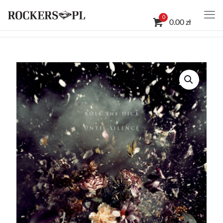
0
0.00 zł