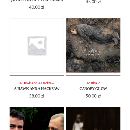
45.00
zł
40.00
zł
A Hawk And A Hacksaw
Anathallo
A HAWK AND A HACKSAW
CANOPY GLOW
38.00
zł
50.00
zł