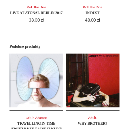
Roll The Dice
Roll The Dice
LIVE AT ATONAL BERLIN 2017
IN DUST
38.00
zł
48.00
zł
Podobne produkty
Jakub Adamec
Adult.
TRAVELLING IN TIME
WHY BROTHER?
(ŚWIEŻY KURZ / SVĚŽÍ KURZ)