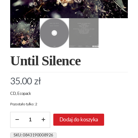
Until Silence
35.00
zł
CD, Ecopack
Pozostało tylko: 2
ilość
Dodaj do koszyka
Until
Silence
SKU:
0843190008926