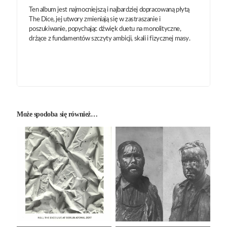
Ten album jest najmocniejszą i najbardziej dopracowaną płytą
The Dice, jej utwory zmieniają się w zastraszanie i
poszukiwanie, popychając dźwięk duetu na monolityczne,
drżące z fundamentów szczyty ambicji, skali i fizycznej masy.
Może spodoba się również…