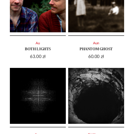
Au
Aun
BOTH LIGHTS
PHANTOM GHOST
63.00
zł
60.00
zł