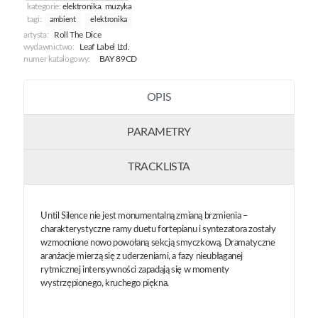
kategorie:
elektronika
,
muzyka
tagi:
ambient
elektronika
artysta:
Roll The Dice
wydawnictwo:
Leaf Label Ltd.
numer katalogowy:
BAY 89CD
OPIS
PARAMETRY
TRACKLISTA
Until Silence nie jest monumentalną zmianą brzmienia –
charakterystyczne ramy duetu fortepianu i syntezatora zostały
wzmocnione nowo powołaną sekcją smyczkową. Dramatyczne
aranżacje mierzą się z uderzeniami, a fazy nieubłaganej
rytmicznej intensywności zapadają się w momenty
wystrzępionego, kruchego piękna.