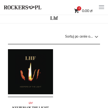
0
0.00 zł
Lhf
Lhf
KEEPERS OF THE LIGHT