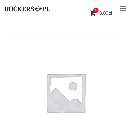
0
0.00 zł