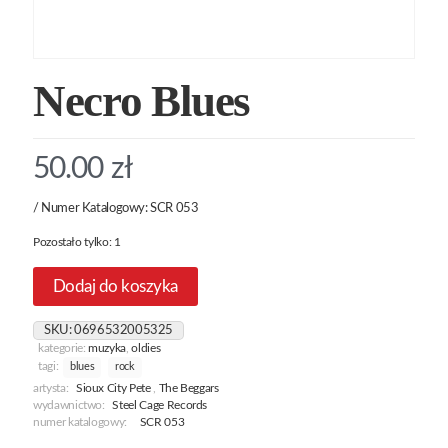
Necro Blues
50.00
zł
/ Numer Katalogowy: SCR 053
Pozostało tylko: 1
Dodaj do koszyka
SKU:
0696532005325
kategorie:
muzyka
,
oldies
tagi:
blues
rock
artysta:
Sioux City Pete
,
The Beggars
wydawnictwo:
Steel Cage Records
numer katalogowy:
SCR 053