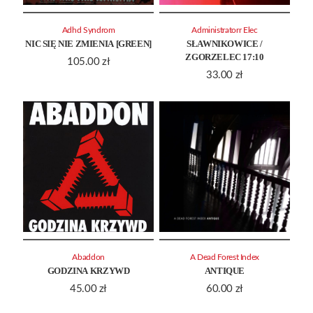
Adhd Syndrom
Administratorr Elec
NIC SIĘ NIE ZMIENIA [GREEN]
SŁAWNIKOWICE /
ZGORZELEC 17:10
105.00
zł
33.00
zł
Abaddon
A Dead Forest Index
GODZINA KRZYWD
ANTIQUE
45.00
zł
60.00
zł