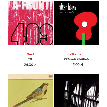
Afront
After Blues
409
PROSZĘ BARDZO
26.00
zł
45.00
zł