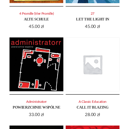
4 Promille (Vier Promille)
27
ALTE SCHULE
LET THE LIGHT IN
45.00
zł
45.00
zł
Administratorr
A Classic Education
POWIERZCHNIE WSPÓLNE
CALL IT BLAZING
33.00
zł
28.00
zł