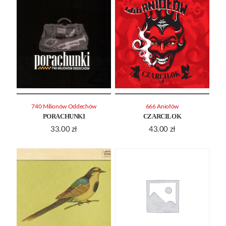
740 Milionów Oddechów
666 Aniołów
PORACHUNKI
CZARCILOK
33.00
zł
43.00
zł