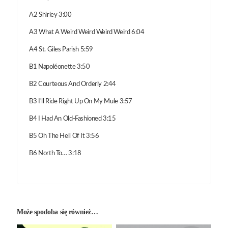
A2 Shirley 3:00
A3 What A Weird Weird Weird Weird 6:04
A4 St. Giles Parish 5:59
B1 Napoléonette 3:50
B2 Courteous And Orderly 2:44
B3 I'll Ride Right Up On My Mule 3:57
B4 I Had An Old-Fashioned 3:15
B5 Oh The Hell Of It 3:56
B6 North To… 3:18
Może spodoba się również…