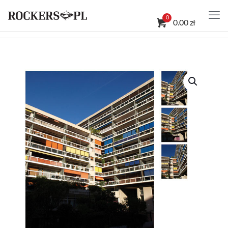
0
0.00 zł