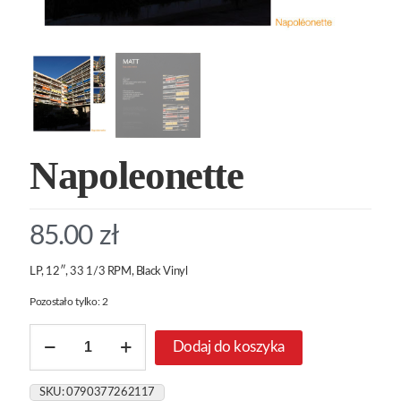
Napoleonette
85.00
zł
LP, 12″, 33 1/3 RPM, Black Vinyl
Pozostało tylko: 2
ilość
Dodaj do koszyka
Napoleonette
SKU:
0790377262117