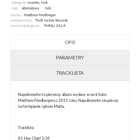
kategorie:
muzyka
,
rock
tagi:
alternatywa
rock
artysta:
Matthew Friedberger
wydawnictwo:
Thrill Jockey Records
numer katalogowy:
THRILL 262 A
OPIS
PARAMETRY
TRACKLISTA
Napoléonette to pierwszy album wydany w serii Solos
Matthew Friedbergera z 2011 roku. Napoléonette skupia się
na fortepianie i głosie Matta.
Tracklista
A1 Hey Chief 3:34