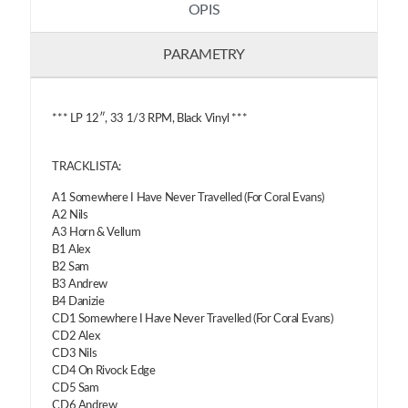
OPIS
PARAMETRY
*** LP 12″, 33 1/3 RPM, Black Vinyl ***
TRACKLISTA:
A1 Somewhere I Have Never Travelled (For Coral Evans)
A2 Nils
A3 Horn & Vellum
B1 Alex
B2 Sam
B3 Andrew
B4 Danizie
CD1 Somewhere I Have Never Travelled (For Coral Evans)
CD2 Alex
CD3 Nils
CD4 On Rivock Edge
CD5 Sam
CD6 Andrew