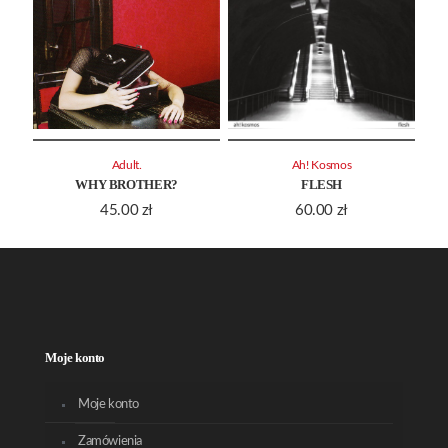
Adult.
Ah! Kosmos
WHY BROTHER?
FLESH
45.00
zł
60.00
zł
Moje konto
Moje konto
Zamówienia