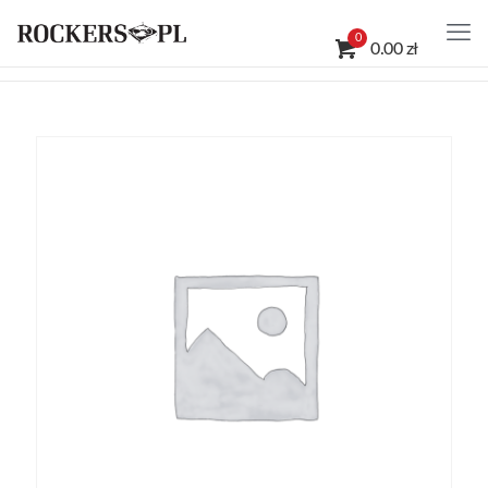
0
0.00 zł