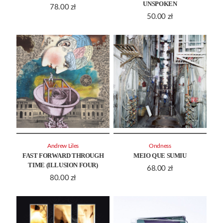
UNSPOKEN
78.00
zł
50.00
zł
Andrew Liles
Ondness
FAST FORWARD THROUGH
MEIO QUE SUMIU
TIME (ILLUSION FOUR)
68.00
zł
80.00
zł