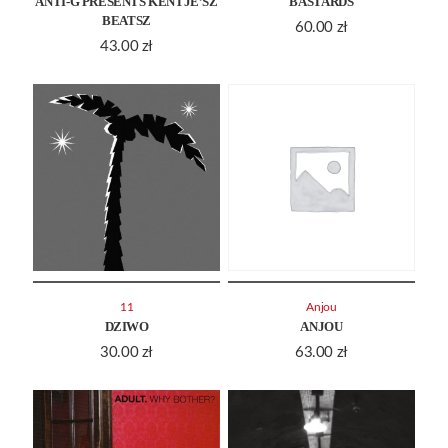
ANTI-G PRESENTS KENTJE’SZ
BASTARDS
BEATSZ
60.00
zł
43.00
zł
11
Anjou
DZIWO
ANJOU
30.00
zł
63.00
zł