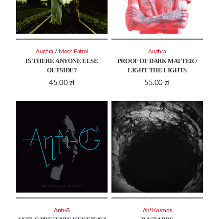
/
Aughra
Mosh Patrol
Aughra
IS THERE ANYONE ELSE
PROOF OF DARK MATTER /
OUTSIDE?
LIGHT THE LIGHTS
45.00
zł
55.00
zł
Anti-G
Ah! Kosmos