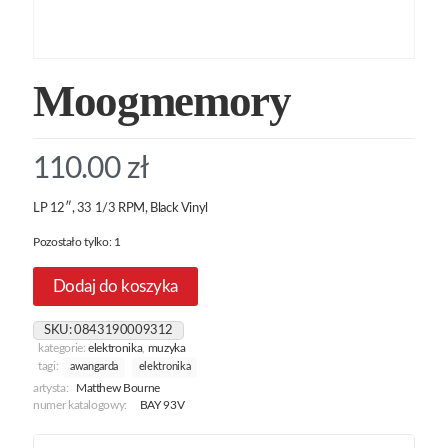
Moogmemory
110.00
zł
LP 12″, 33 1/3 RPM, Black Vinyl
Pozostało tylko: 1
Dodaj do koszyka
SKU:
0843190009312
kategorie:
elektronika
,
muzyka
tagi:
awangarda
elektronika
artysta:
Matthew Bourne
numer katalogowy:
BAY 93V