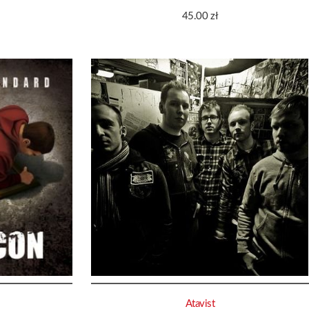
45.00
zł
Atavist