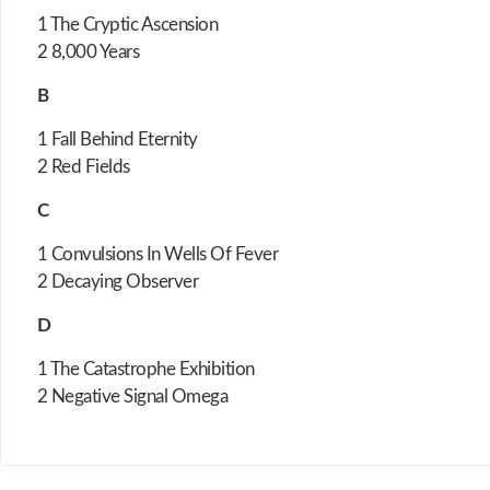
1 The Cryptic Ascension
2 8,000 Years
B
1 Fall Behind Eternity
2 Red Fields
C
1 Convulsions In Wells Of Fever
2 Decaying Observer
D
1 The Catastrophe Exhibition
2 Negative Signal Omega