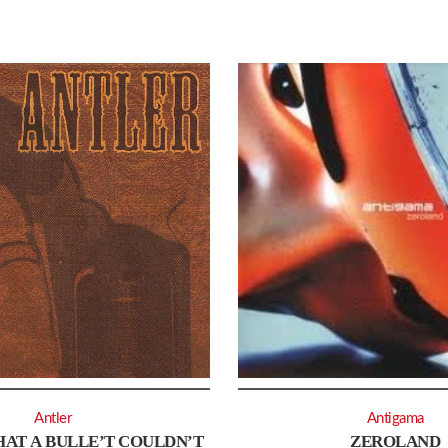
Antler
Antigama
AT A BULLE’T COULDN’T
ZEROLAND