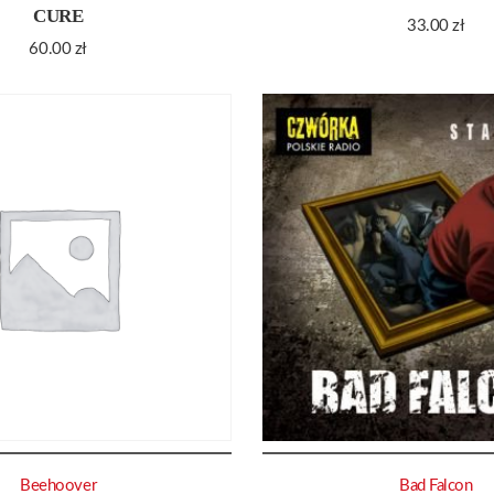
CURE
33.00
zł
60.00
zł
Beehoover
Bad Falcon