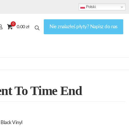
Polski
0
Nie znalazłeś płyty? Napisz do nas
0.00 zł
t To Time End
Black Vinyl