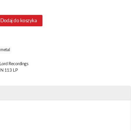
Dodaj do koszyka
metal
Lord Recordings
N 113 LP