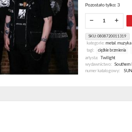
Pozostało tylko: 3
ilość
Monument
To
SKU:
0808720011319
Time
kategorie:
metal
,
muzyka
End
tagi:
ciężkie brzmienia
artysta:
Twilight
wydawnictwo:
Southern 
numer katalogowy:
SUN