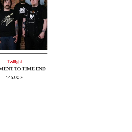
Twilight
ENT TO TIME END
145.00
zł