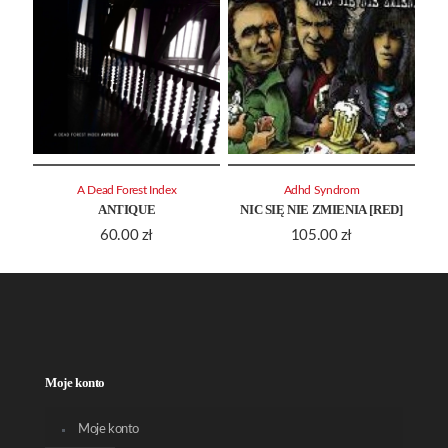
A Dead Forest Index
Adhd Syndrom
ANTIQUE
NIC SIĘ NIE ZMIENIA [RED]
60.00
zł
105.00
zł
Moje konto
Moje konto