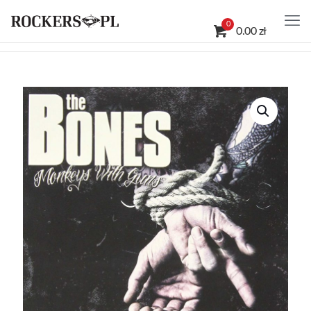
0
0.00 zł