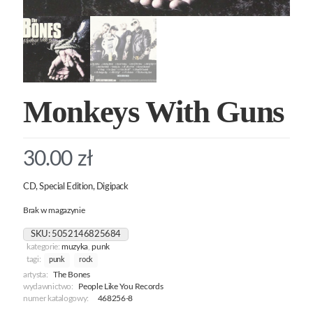
Monkeys With Guns
30.00
zł
CD, Special Edition, Digipack
Brak w magazynie
SKU:
5052146825684
kategorie:
muzyka
,
punk
tagi:
punk
rock
artysta:
The Bones
wydawnictwo:
People Like You Records
numer katalogowy:
468256-8