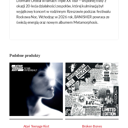
Dormant Ordeal w ramach Triple XX Tour – wspólnej trasy z
okazji 20-lecia działalności zespołów, której kulminacją był
wyjątkowy koncert w rodzinnym Rzeszowie podczas festiwalu
Rockowa Noc. Wchodząc w 2026 rok, BANISHER powraca ze
świeżą energią oraz nowym albumem Metamorphosis.
Podobne produkty
Atari Teenage Riot
Broken Bones