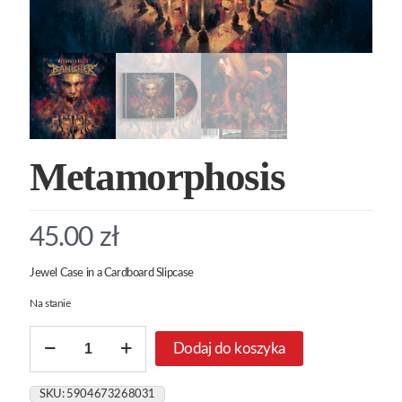
Metamorphosis
45.00
zł
Jewel Case in a Cardboard Slipcase
Na stanie
ilość
Dodaj do koszyka
Metamorphosis
SKU:
5904673268031