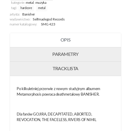
kategorie:
metal
,
muzyka
tagi:
hardcore
metal
artysta:
Banisher
wydawnictwo:
Selfmadegod Records
numer katalogowy:
SMG 423
OPIS
PARAMETRY
TRACKLISTA
Po kilkuletniej przerwie z nowym studyjnym albumem
Metamorphosis powraca deathmetalowy BANISHER.
Dla fanów GOJIRA, DECAPITATED, ABORTED,
REVOCATION, THE FACELESS, RIVERS OF NIHIL