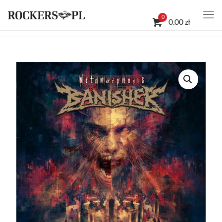
0
0.00 zł