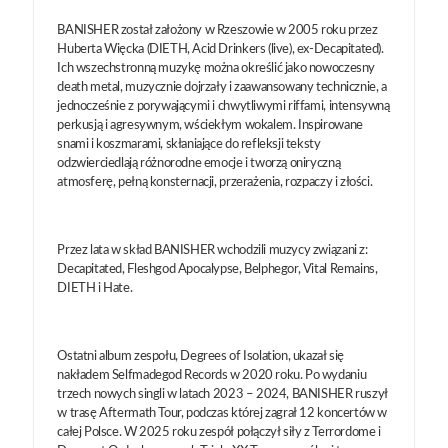
BANISHER został założony w Rzeszowie w 2005 roku przez
Huberta Więcka (DIETH, Acid Drinkers (live), ex-Decapitated).
Ich wszechstronną muzykę można określić jako nowoczesny
death metal, muzycznie dojrzały i zaawansowany technicznie, a
jednocześnie z porywającymi i chwytliwymi riffami, intensywną
perkusją i agresywnym, wściekłym wokalem. Inspirowane
snami i koszmarami, skłaniające do refleksji teksty
odzwierciedlają różnorodne emocje i tworzą oniryczną
atmosferę, pełną konsternacji, przerażenia, rozpaczy i złości.
Przez lata w skład BANISHER wchodzili muzycy związani z:
Decapitated, Fleshgod Apocalypse, Belphegor, Vital Remains,
DIETH i Hate.
Ostatni album zespołu, Degrees of Isolation, ukazał się
nakładem Selfmadegod Records w 2020 roku. Po wydaniu
trzech nowych singli w latach 2023 – 2024, BANISHER ruszył
w trasę Aftermath Tour, podczas której zagrał 12 koncertów w
całej Polsce. W 2025 roku zespół połączył siły z Terrordome i