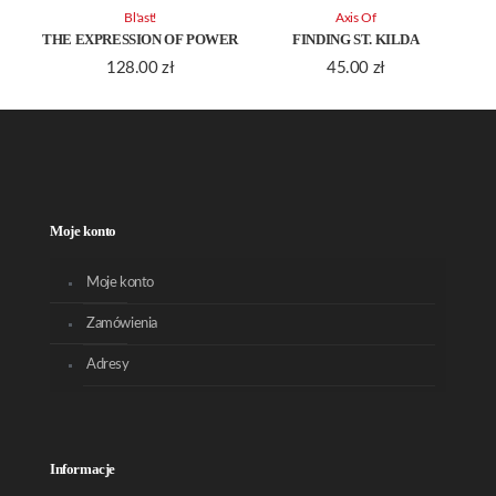
Bl'ast!
Axis Of
THE EXPRESSION OF POWER
FINDING ST. KILDA
128.00
zł
45.00
zł
Moje konto
Moje konto
Zamówienia
Adresy
Informacje