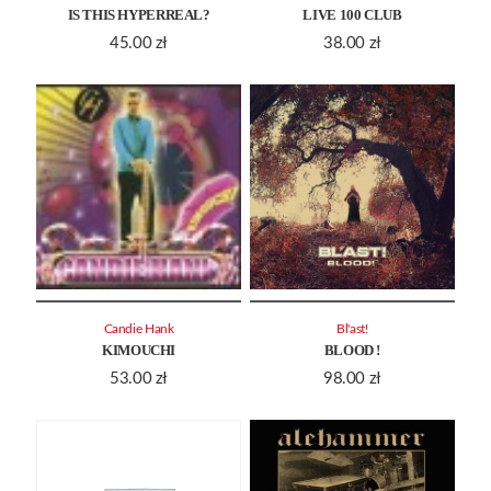
IS THIS HYPERREAL?
LIVE 100 CLUB
45.00
zł
38.00
zł
Candie Hank
Bl'ast!
KIMOUCHI
BLOOD !
53.00
zł
98.00
zł