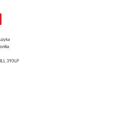
uzyka
ronika
ILL 393LP