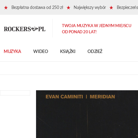
Bezpłatna dostawa od 250 zł
Największy wybór
Bezpieczeńst
TWOJA MUZYKA W JEDNYM MIEJSCU
OD PONAD 20 LAT!
MUZYKA
WIDEO
KSIĄŻKI
ODZIEŻ