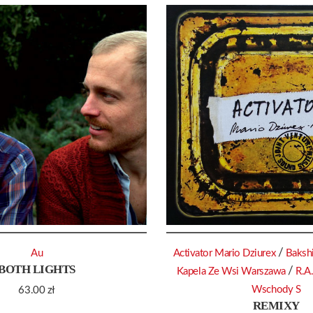
/
Au
Activator Mario Dziurex
Baksh
BOTH LIGHTS
/
Kapela Ze Wsi Warszawa
R.A.
Wschody S
63.00
zł
REMIXY