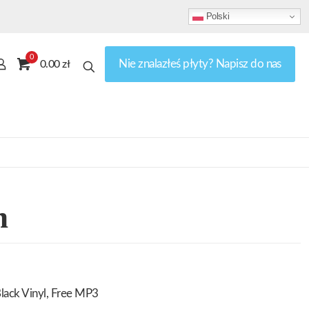
Polski
0
Nie znalazłeś płyty? Napisz do nas
0.00 zł
n
lack Vinyl, Free MP3