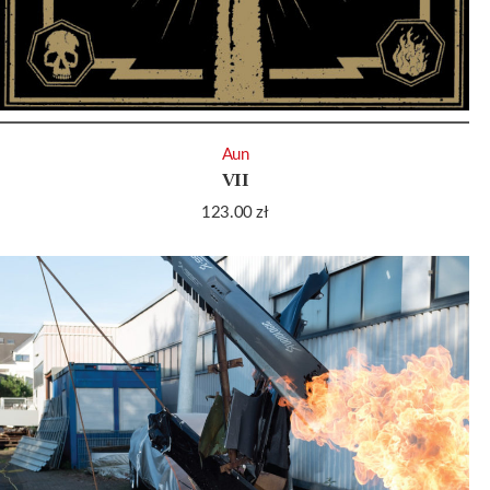
Aun
VII
123.00
zł