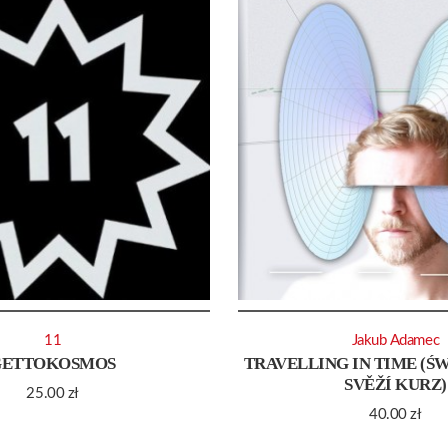
11
Jakub Adamec
GETTOKOSMOS
TRAVELLING IN TIME (ŚW
SVĚŽÍ KURZ)
25.00
zł
40.00
zł