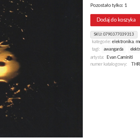
Pozostało tylko: 1
Dodaj do koszyka
SKU:
0790377039313
kategorie:
elektronika
,
m
tagi:
awangarda
elekt
artysta:
Evan Caminiti
numer katalogowy:
THR