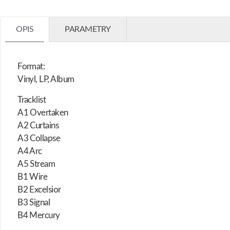
OPIS
PARAMETRY
Format:
Vinyl, LP, Album
Tracklist
A1 Overtaken
A2 Curtains
A3 Collapse
A4 Arc
A5 Stream
B1 Wire
B2 Excelsior
B3 Signal
B4 Mercury