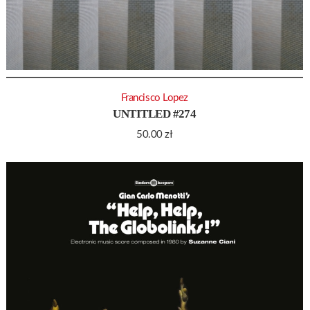
Francisco Lopez
UNTITLED #274
50.00
zł