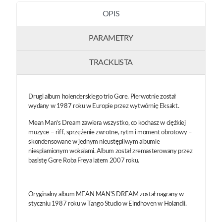
OPIS
PARAMETRY
TRACKLISTA
Drugi album holenderskiego trio Gore. Pierwotnie został
wydany w 1987 roku w Europie przez wytwórnię Eksakt.
Mean Man's Dream zawiera wszystko, co kochasz w ciężkiej
muzyce – riff, sprzężenie zwrotne, rytm i moment obrotowy –
skondensowane w jednym nieustępliwym albumie
niesplamionym wokalami. Album został zremasterowany przez
basistę Gore Roba Freya latem 2007 roku.
Oryginalny album MEAN MAN'S DREAM został nagrany w
styczniu 1987 roku w Tango Studio w Eindhoven w Holandii.