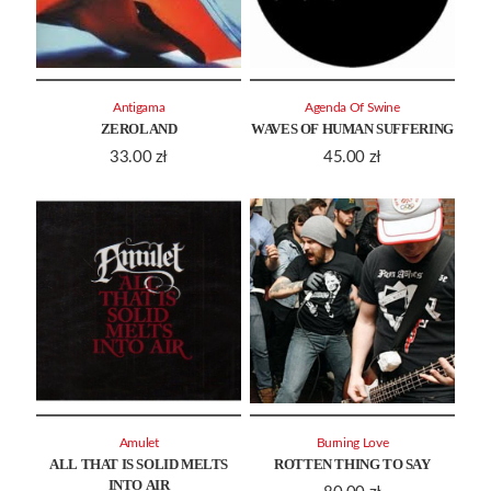
Antigama
Agenda Of Swine
ZEROLAND
WAVES OF HUMAN SUFFERING
33.00
zł
45.00
zł
Amulet
Burning Love
ALL THAT IS SOLID MELTS
ROTTEN THING TO SAY
INTO AIR