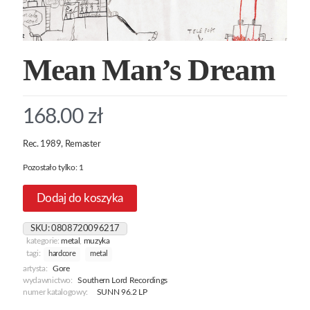
Mean Man’s Dream
168.00
zł
Rec. 1989, Remaster
Pozostało tylko: 1
Dodaj do koszyka
SKU:
0808720096217
kategorie:
metal
,
muzyka
tagi:
hardcore
metal
artysta:
Gore
wydawnictwo:
Southern Lord Recordings
numer katalogowy:
SUNN 96.2 LP