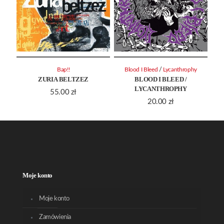
/
Bap!!
Blood I Bleed
Lycanthrophy
ZURIA BELTZEZ
BLOOD I BLEED /
LYCANTHROPHY
55.00
zł
20.00
zł
Moje konto
Moje konto
Zamówienia