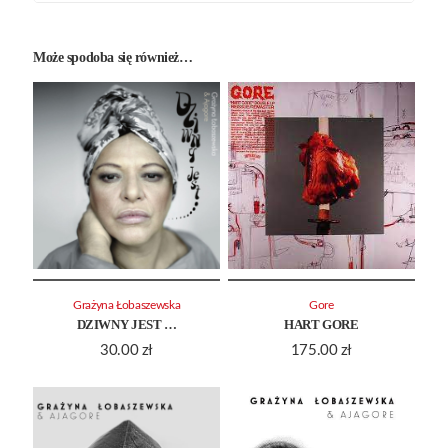
Może spodoba się również…
Grażyna Łobaszewska
Gore
DZIWNY JEST …
HART GORE
30.00
zł
175.00
zł