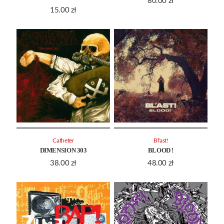
80.00
zł
15.00
zł
Catheter
Bl'ast!
DIMENSION 303
BLOOD !
38.00
zł
48.00
zł