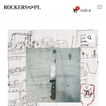
0
0.00 zł