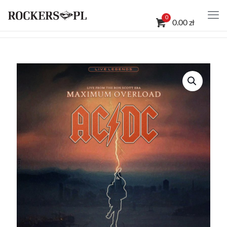
0
0.00 zł