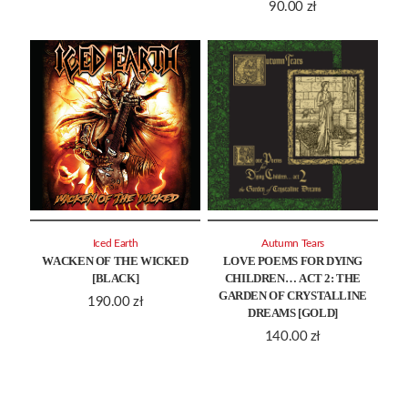
90.00
zł
Iced Earth
Autumn Tears
WACKEN OF THE WICKED
LOVE POEMS FOR DYING
[BLACK]
CHILDREN… ACT 2: THE
GARDEN OF CRYSTALLINE
190.00
zł
DREAMS [GOLD]
140.00
zł