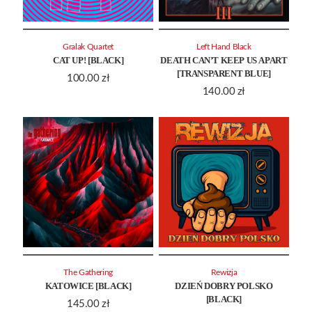
Gralak Quartet
Left Hand Black
CAT UP! [BLACK]
DEATH CAN’T KEEP US APART
[TRANSPARENT BLUE]
100.00
zł
140.00
zł
The Gathering
Rewizja
KATOWICE [BLACK]
DZIEŃ DOBRY POLSKO
[BLACK]
145.00
zł