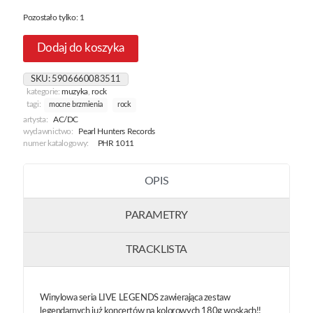
Pozostało tylko: 1
Dodaj do koszyka
SKU:
5906660083511
kategorie:
muzyka
,
rock
tagi:
mocne brzmienia
rock
artysta:
AC/DC
wydawnictwo:
Pearl Hunters Records
numer katalogowy:
PHR 1011
OPIS
PARAMETRY
TRACKLISTA
Winylowa seria LIVE LEGENDS zawierająca zestaw
legendarnych już koncertów na kolorowych 180g woskach!!