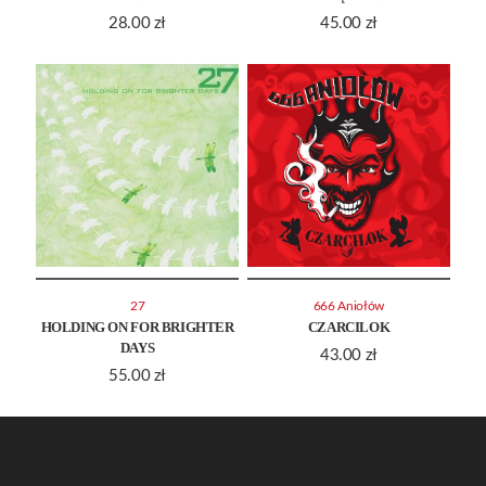
28.00
zł
45.00
zł
27
666 Aniołów
HOLDING ON FOR BRIGHTER
CZARCILOK
DAYS
43.00
zł
55.00
zł