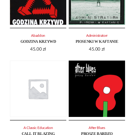
Abaddon
Administratorr
GODZINA KRZYWD
PIOSENKI W KAFTANIE
45.00
zł
45.00
zł
A Classic Education
After Blues
CALL IT BLAZING
PROSZĘ BARDZO