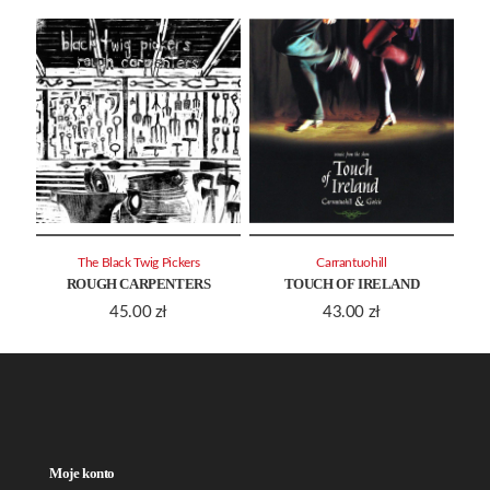
The Black Twig Pickers
Carrantuohill
ROUGH CARPENTERS
TOUCH OF IRELAND
45.00
zł
43.00
zł
Moje konto