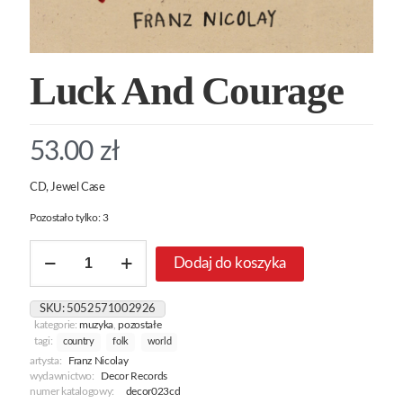
Luck And Courage
53.00
zł
CD, Jewel Case
Pozostało tylko: 3
ilość
Dodaj do koszyka
Luck
And
Courage
SKU:
5052571002926
kategorie:
muzyka
,
pozostałe
tagi:
country
folk
world
artysta:
Franz Nicolay
wydawnictwo:
Decor Records
numer katalogowy:
decor023cd