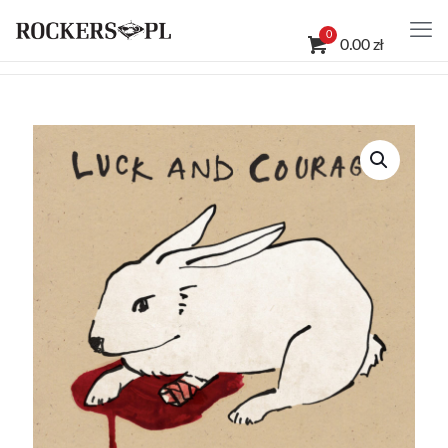
0
0.00 zł