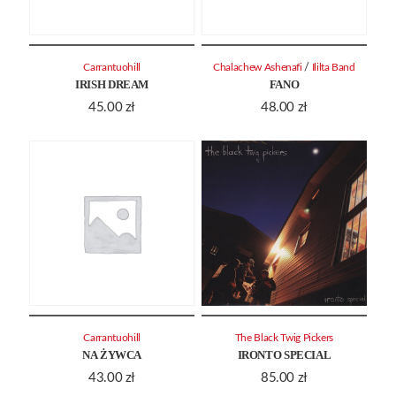
/
Carrantuohill
Chalachew Ashenafi
Ililta Band
IRISH DREAM
FANO
45.00
zł
48.00
zł
Carrantuohill
The Black Twig Pickers
NA ŻYWCA
IRONTO SPECIAL
43.00
zł
85.00
zł