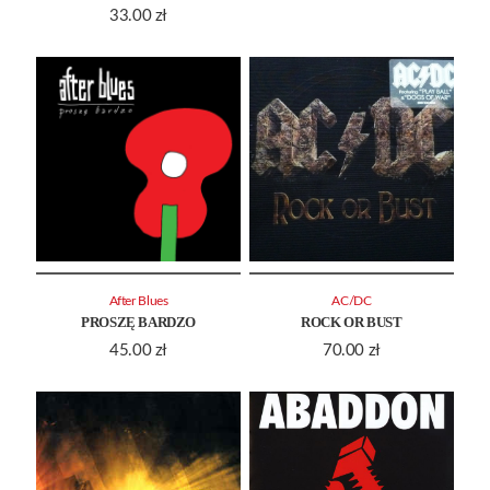
33.00
zł
After Blues
AC/DC
PROSZĘ BARDZO
ROCK OR BUST
45.00
zł
70.00
zł