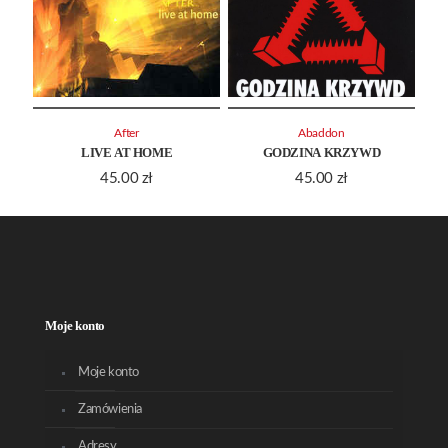
After
Abaddon
LIVE AT HOME
GODZINA KRZYWD
45.00
zł
45.00
zł
Moje konto
Moje konto
Zamówienia
Adresy