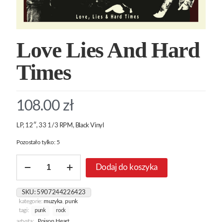
Love Lies And Hard
Times
108.00
zł
LP, 12″, 33 1/3 RPM, Black Vinyl
Pozostało tylko: 5
ilość
Dodaj do koszyka
Love
Lies
And
SKU:
5907244226423
Hard
kategorie:
muzyka
,
punk
Times
tagi:
punk
rock
artysta:
Poison Heart