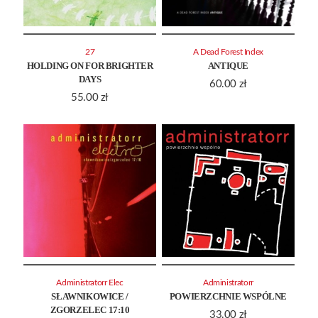
27
A Dead Forest Index
HOLDING ON FOR BRIGHTER
ANTIQUE
DAYS
60.00
zł
55.00
zł
Administratorr Elec
Administratorr
SŁAWNIKOWICE /
POWIERZCHNIE WSPÓLNE
ZGORZELEC 17:10
33.00
zł