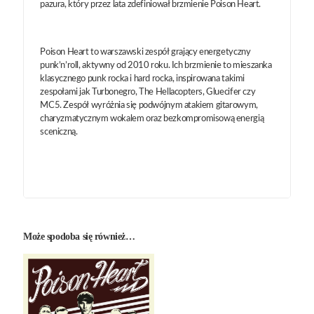
pazura, który przez lata zdefiniował brzmienie Poison Heart.
Poison Heart to warszawski zespół grający energetyczny
punk’n’roll, aktywny od 2010 roku. Ich brzmienie to mieszanka
klasycznego punk rocka i hard rocka, inspirowana takimi
zespołami jak Turbonegro, The Hellacopters, Gluecifer czy
MC5. Zespół wyróżnia się podwójnym atakiem gitarowym,
charyzmatycznym wokalem oraz bezkompromisową energią
sceniczną.
Może spodoba się również…