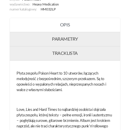
wydawnictwo:
Heavy Medication
numer katalogowy:
HM032LP
OPIS
PARAMETRY
TRACKLISTA
Płyta zespołu Poison Heart to 10 utworów, łączących
melodyjność z bezpośrednim, szczerym przekazem. Są to
opowieści o wypalonych relacjach, nieprzespanych nocach i
walce z własnymi słabościami.
Love, Lies and Hard Times to najbardziej osobista i dojrzała
płyta zespołu, której teksty – pełne emocji, ironii i autentyzmu
– pogłębiają surowe, gitarowe brzmienie. Album jest krokiem
naprzód, ale nie traci charakterystycznego punk’n’rollowego