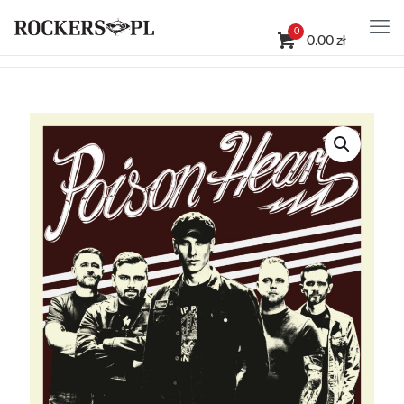
0
0.00 zł