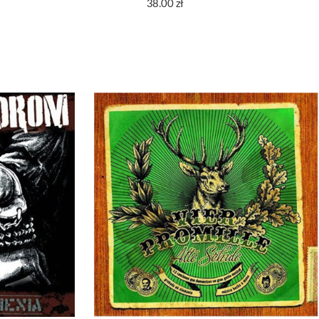
38.00
zł