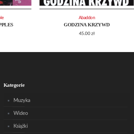
le
Abaddon
PPLES
GODZINA KRZYWD
45.00
zł
Kategorie
Muzyka
Wideo
Książki