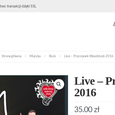
wo transakcji dzięki SSL
Strona główna
Muzyka
Rock
Live – Przystanek Woodstock 2016
Live – P
2016
35.00
zł