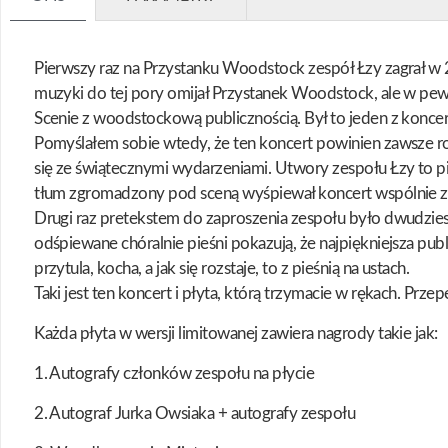
Pierwszy raz na Przystanku Woodstock zespół Łzy zagrał w 2
muzyki do tej pory omijał Przystanek Woodstock, ale w pew
Scenie z woodstockową publicznością. Był to jeden z konce
Pomyślałem sobie wtedy, że ten koncert powinien zawsze ro
się ze świątecznymi wydarzeniami. Utwory zespołu Łzy to pi
tłum zgromadzony pod sceną wyśpiewał koncert wspólnie z
Drugi raz pretekstem do zaproszenia zespołu było dwudziesto
odśpiewane chóralnie pieśni pokazują, że najpiękniejsza publ
przytula, kocha, a jak się rozstaje, to z pieśnią na ustach.
Taki jest ten koncert i płyta, którą trzymacie w rękach. Prz
Każda płyta w wersji limitowanej zawiera nagrody takie jak:
1. Autografy członków zespołu na płycie
2. Autograf Jurka Owsiaka + autografy zespołu