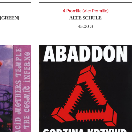
4 Promille (Vier Promille)
 [GREEN]
ALTE SCHULE
45.00
zł