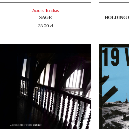
Across Tundras
SAGE
HOLDING 
38.00
zł