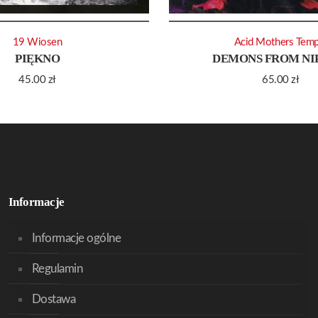
19 Wiosen
Acid Mothers Temp
PIĘKNO
DEMONS FROM NI
45.00
zł
65.00
zł
Informacje
Informacje ogólne
Regulamin
Dostawa