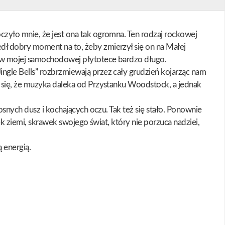
czyło mnie, że jest ona tak ogromna. Ten rodzaj rockowej
dł dobry moment na to, żeby zmierzył się on na Małej
ił w mojej samochodowej płytotece bardzo długo.
ngle Bells” rozbrzmiewają przez cały grudzień kojarząc nam
y się, że muzyka daleka od Przystanku Woodstock, a jednak
osnych dusz i kochających oczu. Tak też się stało. Ponownie
ek ziemi, skrawek swojego świat, który nie porzuca nadziei,
 energią.