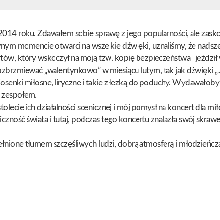
014 roku. Zdawałem sobie sprawę z jego popularności, ale zasko
nym momencie otwarci na wszelkie dźwięki, uznaliśmy, że nadsze
rtów, który wskoczył na moją tzw. kopię bezpieczeństwa i jeźdz
zbrzmiewać „walentynkowo” w miesiącu lutym, tak jak dźwięki „Ji
osenki miłosne, liryczne i takie z łezką do poduchy. Wydawałob
 zespołem.
lecie ich działalności scenicznej i mój pomysł na koncert dla mił
iczność świata i tutaj, podczas tego koncertu znalazła swój skraw
epełnione tłumem szczęśliwych ludzi, dobrą atmosferą i młodzieńczą