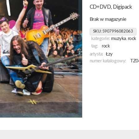
CD+DVD, Digipack
Brak w magazynie
SKU:
5907996082063
kategorie:
muzyka
,
rock
tag:
rock
artysta:
Łzy
numer katalogowy:
TZ0