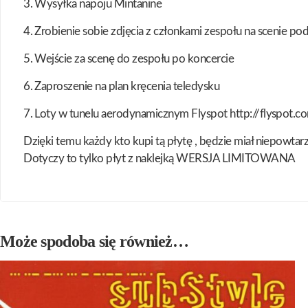
3. Wysyłka napoju Mintanine
4. Zrobienie sobie zdjęcia z członkami zespołu na scenie po
5. Wejście za scenę do zespołu po koncercie
6. Zaproszenie na plan kręcenia teledysku
7. Loty w tunelu aerodynamicznym Flyspot http://flyspot.c
Dzięki temu każdy kto kupi tą płytę , będzie miał niepowtarz
Dotyczy to tylko płyt z naklejką WERSJA LIMITOWANA
Może spodoba się również…