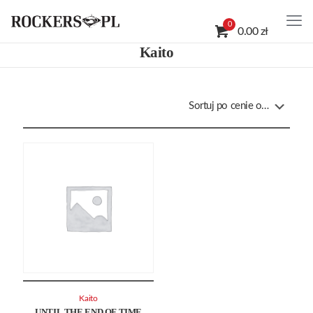
0
0.00 zł
Kaito
Kaito
UNTIL THE END OF TIME