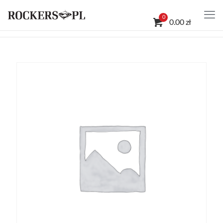
0
0.00 zł