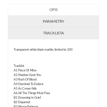
OPIS
PARAMETRY
TRACKLISTA
Transparent white black marble, limited to 100
Tracklist
A1 Piece Of Mine
A2 Shadow Upon You
A3 Rush Of Blood
A4 Destined To Endure
A5 As Crown Falls
A6 All The Things Must Pass
B1 Drowning In Grief
B2 Departed
B3 Wrong Patience