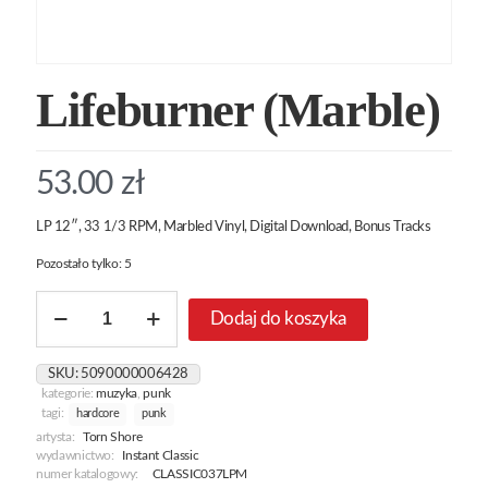
Lifeburner (Marble)
53.00
zł
LP 12″, 33 1/3 RPM, Marbled Vinyl, Digital Download, Bonus Tracks
Pozostało tylko: 5
ilość
Dodaj do koszyka
Lifeburner
(Marble)
SKU:
5090000006428
kategorie:
muzyka
,
punk
tagi:
hardcore
punk
artysta:
Torn Shore
wydawnictwo:
Instant Classic
numer katalogowy:
CLASSIC037LPM