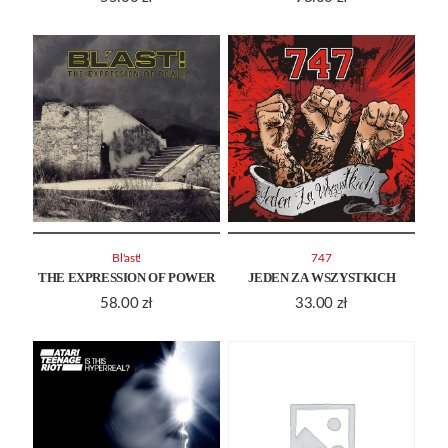
Bl'ast!
747
THE EXPRESSION OF POWER
JEDEN ZA WSZYSTKICH
58.00
zł
33.00
zł