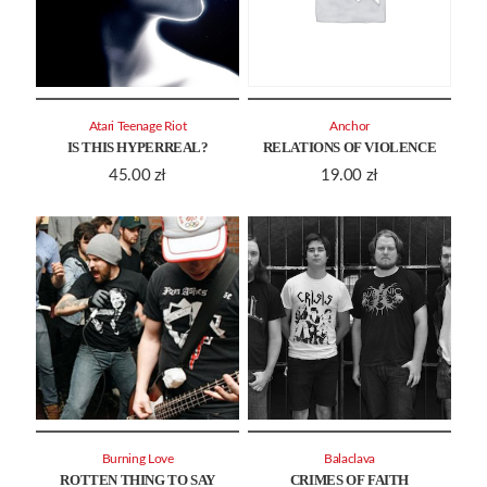
Atari Teenage Riot
Anchor
IS THIS HYPERREAL?
RELATIONS OF VIOLENCE
45.00
zł
19.00
zł
Burning Love
Balaclava
ROTTEN THING TO SAY
CRIMES OF FAITH