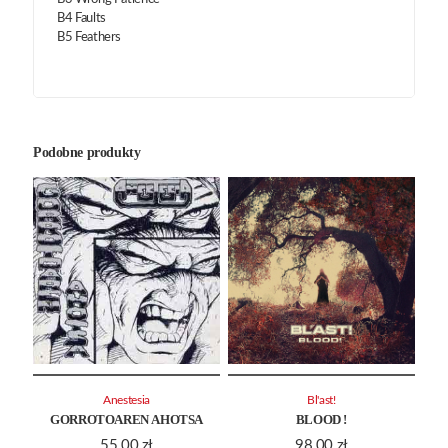
B4 Faults
B5 Feathers
Podobne produkty
Anestesia
Bl'ast!
GORROTOAREN AHOTSA
BLOOD !
55.00
zł
98.00
zł