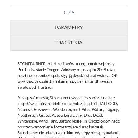
OPIS
PARAMETRY
TRACKLISTA
STONEBURNER to jeden z filarów undergroundowej sceny
Portland w stanie Oregon. Założony na początku 2008 roku,
rodzinne korzenie zespołu sięgają dwudziestu lat wstecz. Dziś
większość zespołu dzieli dom i muzyczne ujście dla swoich
światowych frustracji.
Aby opisać muzykę Stoneburner wystarczy spojrzeć na listę
zespołów, z którymi dzielili scenę: Yob, Sleep, EYEHATEGOD,
Neurosis, Buzzov-en, Weedeater, Saint Vitus, Watain, Tragedy,
Noothgrush, Graves At Sea, Lord Dying, Drop Dead,
Whitehorse, Wind Hand, Bastard Noise i in. Chodzi o dominację
poprzez wzmocnienie i oczyszczające duszę katharsis.
Stoneburner nie udaje przed nikim. Występy nie są "rytuałami".