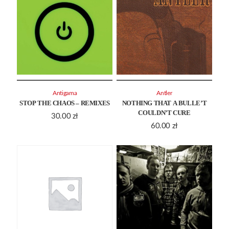
Antigama
Antler
STOP THE CHAOS – REMIXES
NOTHING THAT A BULLE’T
COULDN’T CURE
30.00
zł
60.00
zł