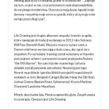
Według gitarzysty Eli Bolanda, granie w Stoneburner "…zajmuje
się tym, co jest w nas, co w przeciwnym razie doprowadziłoby
do seryjnego morderstwa. Oczyszcza moją duszę, łagodzi moje
demony i wypełnia moje serce w sposób, który utrzymuje mnie
na haju przez długi czas".
Life Drawing jest drugim albumem zespołu i trzecim w ogóle,
który nawiązuje do tradycji wydanego w 2012 roku Sickness
Will Pass (Seventh Rule). Wszyscy muzycy są tacy sami, a
Damon miał teraz wystarczająco dużo czasu, aby zgrać się z
zespołem. Po raz kolejny tracking został wykonany w Haywire
pod czujnym uchem i czerwonymi oczami producenta Festera
"the fifth Burner". Ten sam inżynier masteringu i artysta
okładek zostali ponownie zatrudnieni. Nowością jest logo
Neurot na grzbiecie i garstka bliskich przyjaciół na gościnnych
wokalach, w tym: Benjamin Caragol (Burials/Hang the Old Year),
Joshua Greene (Bastard Feast, Ephemeros) i Krysta Martinez
(Transient/Landmine Marathon).
Minęły dwa trudne lata. Piwnica zapewniła ujście. Zespół uważa
to za terapię. Owocem jest Life Drawing.