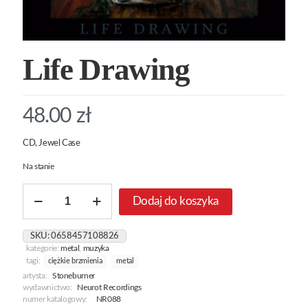
Life Drawing
48.00
zł
CD, Jewel Case
Na stanie
ilość
Dodaj do koszyka
Life
Drawing
SKU:
0658457108826
kategorie:
metal
,
muzyka
tagi:
ciężkie brzmienia
metal
artysta:
Stoneburner
wydawnictwo:
Neurot Recordings
numer katalogowy:
NR088