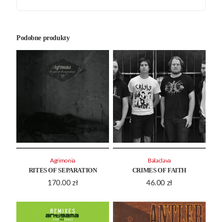
Podobne produkty
Agrimonia
Balaclava
RITES OF SEPARATION
CRIMES OF FAITH
170.00
zł
46.00
zł