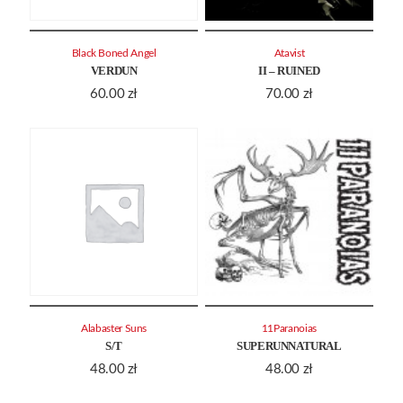
Black Boned Angel
Atavist
VERDUN
II – RUINED
60.00
zł
70.00
zł
Alabaster Suns
11Paranoias
S/T
SUPERUNNATURAL
48.00
zł
48.00
zł