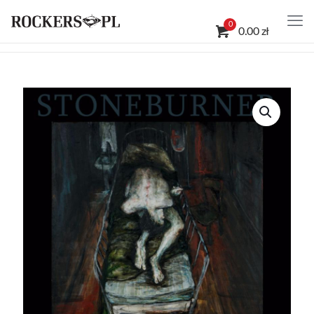
0
0.00 zł