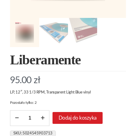
Liberamente
95.00
zł
LP, 12″, 33 1/3 RPM, Transparent Light Blue vinyl
Pozostało tylko: 2
ilość
Dodaj do koszyka
Liberamente
SKU:
5024545903713