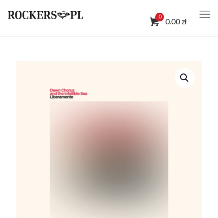
0
0.00 zł