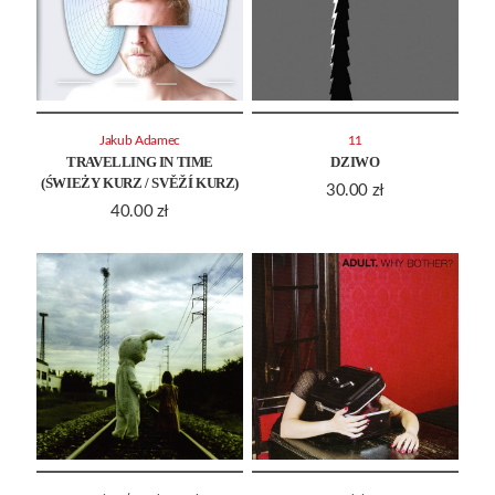
Jakub Adamec
11
TRAVELLING IN TIME
DZIWO
(ŚWIEŻY KURZ / SVĚŽÍ KURZ)
30.00
zł
40.00
zł