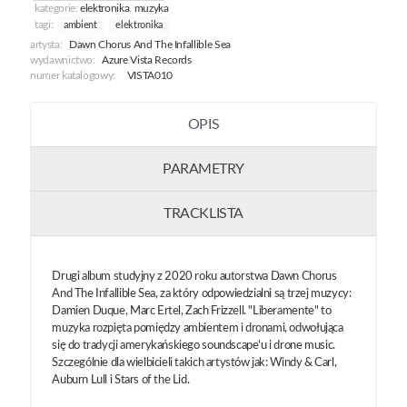
kategorie:
elektronika
,
muzyka
tagi:
ambient
elektronika
artysta:
Dawn Chorus And The Infallible Sea
wydawnictwo:
Azure Vista Records
numer katalogowy:
VISTA010
OPIS
PARAMETRY
TRACKLISTA
Drugi album studyjny z 2020 roku autorstwa Dawn Chorus
And The Infallible Sea, za który odpowiedzialni są trzej muzycy:
Damien Duque, Marc Ertel, Zach Frizzell. "Liberamente" to
muzyka rozpięta pomiędzy ambientem i dronami, odwołująca
się do tradycji amerykańskiego soundscape'u i drone music.
Szczególnie dla wielbicieli takich artystów jak: Windy & Carl,
Auburn Lull i Stars of the Lid.