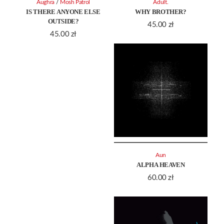
/
Aughra
Mosh Patrol
Adult.
IS THERE ANYONE ELSE
WHY BROTHER?
OUTSIDE?
45.00
zł
45.00
zł
Aun
ALPHA HEAVEN
60.00
zł